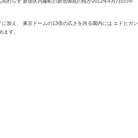
わらず 新宿区内藤町の新宿御苑の桜が2012年4月7日の今
に加え、 東京ドームの13倍の広さを誇る園内には エドヒガン
しめます。