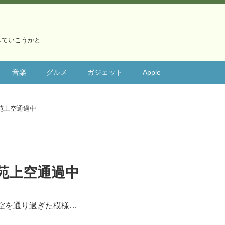
していこうかと
音楽
グルメ
ガジェット
Apple
苑上空通過中
苑上空通過中
空を通り過ぎた模様…