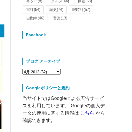
ギター
(8)
グルメ
(44)
倒産
(53)
書評
(54)
歴史
(74)
腕時計
(57)
自動車
(46)
音楽
(13)
Facebook
ブログ アーカイブ
Googleポリシーと規約
当サイトではGoogleによる広告サービ
スを利用しています。 Googleの個人デ
ータの使用に関する情報は
こちら
から
確認できます。