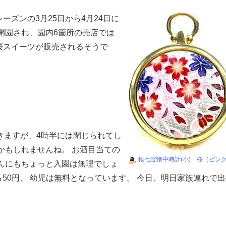
ズンの3月25日から4月24日に
開園され、園内6箇所の売店では
桜スイーツが販売されるそうで
きますが、4時半には閉じられてし
かもしれませんね。 お酒目当ての
銀七宝懐中時計(小) 桜（ピン
んにもちょっと入園は無理でしょ
ら50円、 幼児は無料となっています。 今日、明日家族連れで