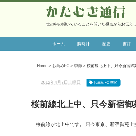
かたむき通信
世の中の傾いていることを傾いた視点からお伝え
ホーム
腕時計
歴史
書評
Home
お薦めFC
季節
桜前線北上中、只今新宿御
2012年4月7日土曜日
お薦めFC 季節
桜前線北上中、只今新宿御
桜前線が北上中です。 只今東京、新宿御苑上