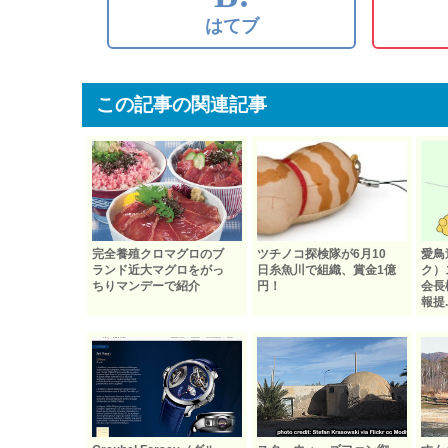
はてブ
この記事の関連記事
完全養殖クロマグロのブ
ツチノコ探検隊が6月10
愛鳥
ランド近大マグロをがっ
日糸魚川で組織、賞金1億
ク）
ちりマンデーで紹介
円！
会長
報提..