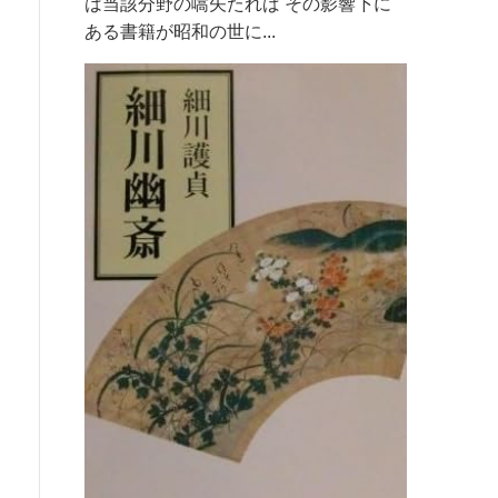
は当該分野の嚆矢たれば その影響下に
ある書籍が昭和の世に...