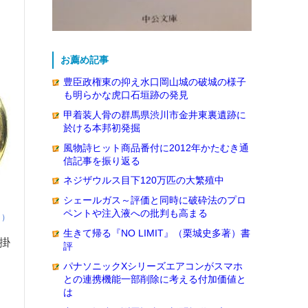
お薦め記事
豊臣政権東の抑え水口岡山城の破城の様子
も明らかな虎口石垣跡の発見
甲着装人骨の群馬県渋川市金井東裏遺跡に
於ける本邦初発掘
風物詩ヒット商品番付に2012年かたむき通
信記事を振り返る
ネジザウルス目下120万匹の大繁殖中
シェールガス～評価と同時に破砕法のプロ
ペントや注入液への批判も高まる
ク）
生きて帰る『NO LIMIT』（栗城史多著）書
出掛
評
パナソニックXシリーズエアコンがスマホ
との連携機能一部削除に考える付加価値と
は