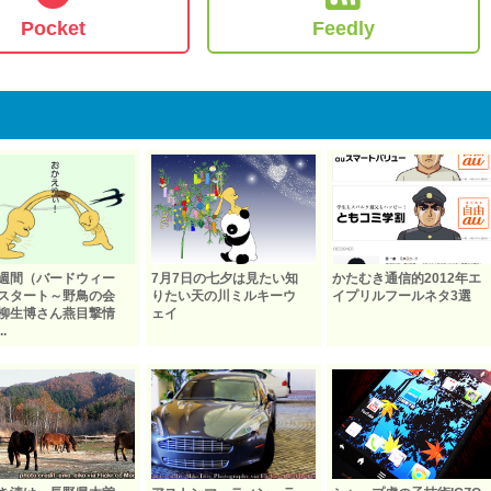
Pocket
Feedly
週間（バードウィー
7月7日の七夕は見たい知
かたむき通信的2012年エ
スタート～野鳥の会
りたい天の川ミルキーウ
イプリルフールネタ3選
柳生博さん燕目撃情
ェイ
.