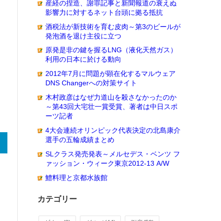
産経の捏造、謝罪記事と新聞報道の衰えぬ
影響力に対するネット台頭に拠る抵抗
酒税法が新技術を育む皮肉～第3のビールが
発泡酒を退け主役に立つ
原発是非の鍵を握るLNG（液化天然ガス）
利用の日本に於ける動向
2012年7月に問題が顕在化するマルウェア
DNS Changerへの対策サイト
木村政彦はなぜ力道山を殺さなかったのか
～第43回大宅壮一賞受賞、著者は中日スポ
ーツ記者
4大会連続オリンピック代表決定の北島康介
選手の五輪成績まとめ
SLクラス発売発表～メルセデス・ベンツ フ
ァッション・ウィーク東京2012-13 A/W
鱧料理と京都水族館
カテゴリー