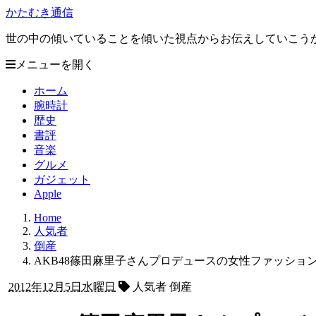
かたむき通信
世の中の傾いていることを傾いた視点からお伝えしていこう
メニューを開く
ホーム
腕時計
歴史
書評
音楽
グルメ
ガジェット
Apple
Home
人気者
倒産
AKB48篠田麻里子さんプロデュースの女性ファッションブラ
2012年12月5日水曜日
人気者 倒産