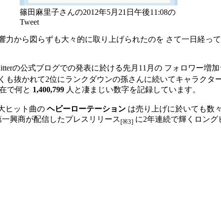
篠田麻里子さんの2012年5月21日午後11:08の
Tweet
響力から図らずも大々的に取り上げられたのを さて一日経っ
itterの公式ブログでの発表に於ける先月11月の フォロワー増
くも抜かれて2位にランクダウンの孫さんに続いてキャラクター
現在で何と
1,400,799
人と凄まじい数字を記録しています。
、大ヒット曲の
ヘビーローテーション
は売り上げに於いても数々
社第一興商が配信したプレスリリース
に2年連続で輝くロング
[※3]