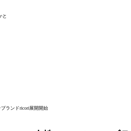
かと
ンドricori展開開始