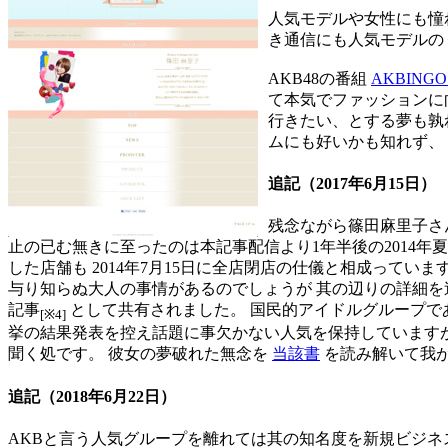
人気モデルや女性にも憧
き通信にも人気モデルの
AKB48の番組
AKBING
て本気でファッションに
行きたい、とする夢も孰
ムにも好いかも知れず、
追記
（2017年6月15日）
残念ながら篠田麻里子さ
止の已む無きに至ったのは本記事配信より1年半後の2014年夏
した店舗も 2014年7月15日に全店閉店の仕儀と相成って
与り知らぬ大人の事情があるのでしょうが 其の辺りの詳細
記事
として共有されました。 国民的アイドルグループである
[※4]
挙の結果発表を控え話題に事欠かない人気を保持しています
聞く処です。 彼女の夢破れた無念を
当該書
を読み解いて我
追記
（2018年6月22日）
AKBと言う人気グループを離れては其の知名度を新規ビジネ