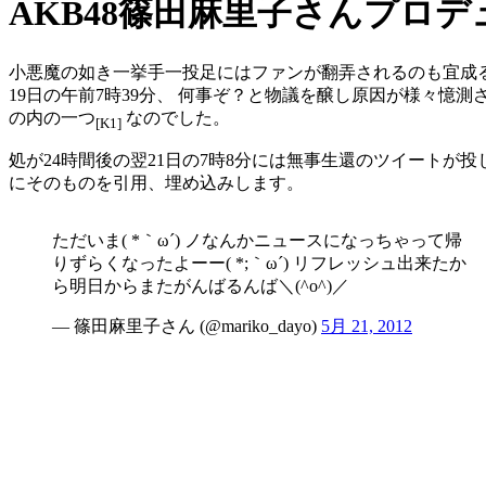
AKB48篠田麻里子さんプロデ
小悪魔の如き一挙手一投足にはファンが翻弄されるのも宜成る
19日の午前7時39分、 何事ぞ？と物議を醸し原因が様々憶
の内の一つ
なのでした。
[K1]
処が24時間後の翌21日の7時8分には無事生還のツイートが
にそのものを引用、埋め込みします。
ただいま( *｀ω´) ノなんかニュースになっちゃって帰
りずらくなったよーー( *;｀ω´) リフレッシュ出来たか
ら明日からまたがんばるんば＼(^o^)／
— 篠田麻里子さん (@mariko_dayo)
5月 21, 2012