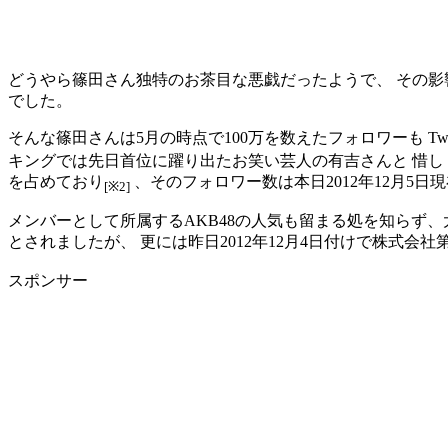
どうやら篠田さん独特のお茶目な悪戯だったようで、 その影
でした。
そんな篠田さんは5月の時点で100万を数えたフォロワーも Tw
キングでは先日首位に躍り出たお笑い芸人の有吉さんと 惜し
を占めており
、そのフォロワー数は本日2012年12月5日
[※2]
メンバーとして所属するAKB48の人気も留まる処を知らず
とされましたが、 更には昨日2012年12月4日付けで株式会
スポンサー