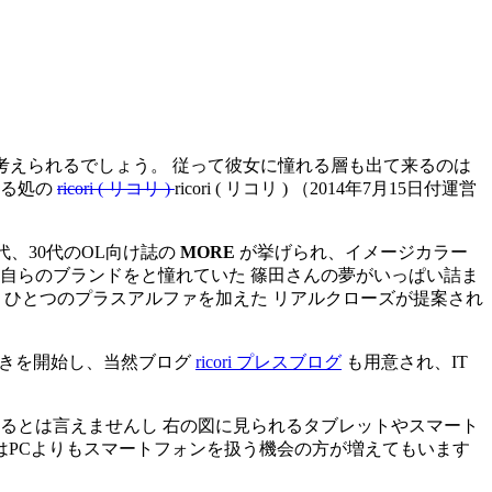
と考えられるでしょう。 従って彼女に憧れる層も出て来るのは
する処の
ricori ( リコリ )
ricori ( リコリ )
（2014年7月15日付運営
代、30代のOL向け誌の
MORE
が挙げられ、イメージカラー
自らのブランドをと憧れていた 篠田さんの夢がいっぱい詰ま
ひとつのプラスアルファを加えた リアルクローズが提案され
きを開始し、当然ブログ
ricori プレスブログ
も用意され、IT
るとは言えませんし 右の図に見られるタブレットやスマート
はPCよりもスマートフォンを扱う機会の方が増えてもいます