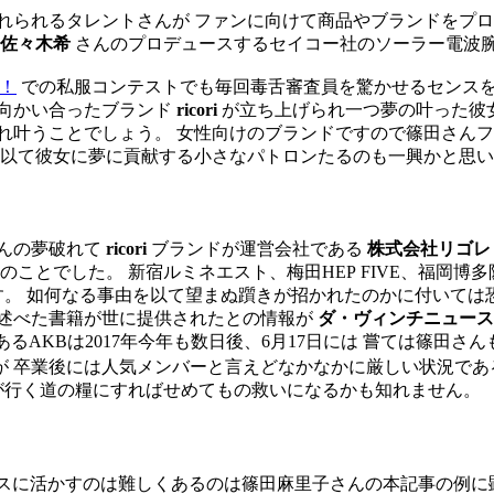
れられるタレントさんが ファンに向けて商品やブランドをプロ
佐々木希
さんのプロデュースするセイコー社のソーラー電波
O！
での私服コンテストでも毎回毒舌審査員を驚かせるセンスを
向かい合ったブランド
ricori
が立ち上げられ一つ夢の叶った彼
れ叶うことでしょう。 女性向けのブランドですので篠田さんフ
 以て彼女に夢に貢献する小さなパトロンたるのも一興かと思
んの夢破れて
ricori
ブランドが運営会社である
株式会社リゴレ
のことでした。 新宿ルミネエスト、梅田HEP FIVE、福岡博
います。 如何なる事由を以て望まぬ躓きが招かれたのかに付いて
を述べた書籍が世に提供されたとの情報が
ダ・ヴィンチニュース
AKBは2017年今年も数日後、6月17日には 嘗ては篠田さ
が 卒業後には人気メンバーと言えどなかなかに厳しい状況であ
が行く道の糧にすればせめてもの救いになるかも知れません。
スに活かすのは難しくあるのは篠田麻里子さんの本記事の例に