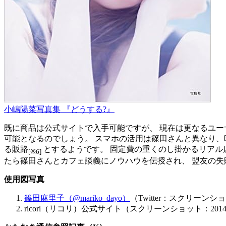
小嶋陽菜写真集 『どうする?』
既に商品は公式サイトで入手可能ですが、 現在は更なるユ
可能となるのでしょう。 スマホの活用は篠田さんと異なり、
る販路
とするようです。 固定費の重くのし掛かるリアル
[※6]
たら篠田さんとカフェ談義にノウハウを伝授され、 盟友の
使用図写真
篠田麻里子（@mariko_dayo）
（Twitter：スクリーンシ
ricori（リコリ）公式サイト
（スクリーンショット：201