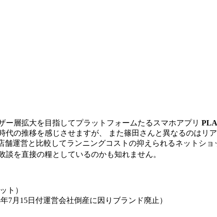
ーザー層拡大を目指してプラットフォームたるスマホアプリ
PL
時代の推移を感じさせますが、 また篠田さんと異なるのはリ
店舗運営と比較してランニングコストの抑えられるネットショッ
失敗談を直接の糧としているのかも知れません。
ョット）
4年7月15日付運営会社倒産に因りブランド廃止）