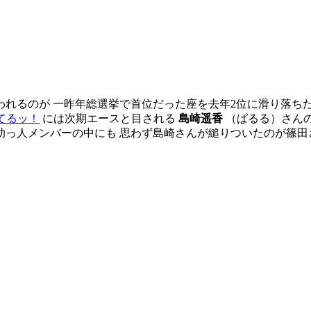
れるのが 一昨年総選挙で首位だった座を去年2位に滑り落ち
てるッ！
には次期エースと目される
島崎遥香
（ぱるる）さんの
助っ人メンバーの中にも 思わず島崎さんが縋りついたのが篠田