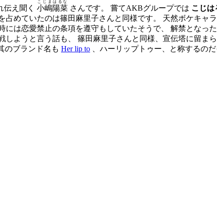
こじまはるな
れ伝え聞く
小嶋陽菜
さんです。 嘗てAKBグループでは
こじは
を占めていたのは篠田麻里子さんと同様です。 天然ボケキャ
時には恋愛禁止の条項を遵守もしていたそうで、 解禁となっ
戦しようと言う話も、 篠田麻里子さんと同様、宣伝塔に留ま
其のブランド名も
Her lip to
、ハーリップトゥー、と称するのだ