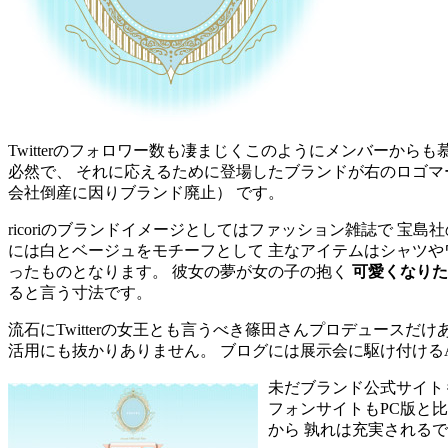
Twitterのフォロワー数も凄まじくこのようにメンバーか
必然で、 それに応えるために登場したブランドが右のロゴマ
会社倒産に因りブランド廃止） です。
ricoriのブランドイメージとしてはファッション雑誌で 宝
には白とベージュをモチーフとして 主なアイテムはシャツや
ったものとなります。 彼女の夢が女の子の抱く
可愛くなりた
ると言う寸法です。
流石にTwitterの女王とも言うべき篠田さんプロデュースだけあ
活用にも抜かりありません。 ブログには展示会に駆け付ける
未だブランド公式サイト
フォンサイトもPC版と
から 孰れは充実される