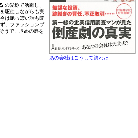
る
の愛称で活躍し、
ラを駆使しながらも実
た今は艶っぽい話も聞
らず、ファッションブ
そうで、厚めの唇を
あの会社はこうして潰れた