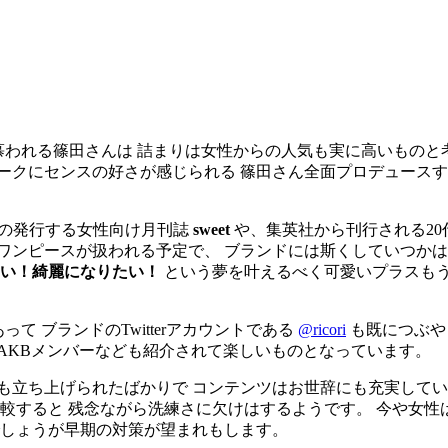
らも慕われる篠田さんは 詰まりは女性からの人気も実に高いもの
ークにセンスの好さが感じられる 篠田さん全面プロデュース
島社の発行する女性向け月刊誌
sweet
や、集英社から刊行される20
ワンピースが扱われる予定で、 ブランドには斯くしていつかは
い！綺麗になりたい！
という夢を叶えるべく可愛いプラスもう
って ブランドのTwitterアカウントである
@ricori
も既につぶや
AKBメンバーなども紹介されて楽しいものとなっています。
も立ち上げられたばかりで コンテンツはお世辞にも充実してい
比較すると 残念ながら洗練さに欠けはするようです。 今や女性
でしょうが早期の対策が望まれもします。