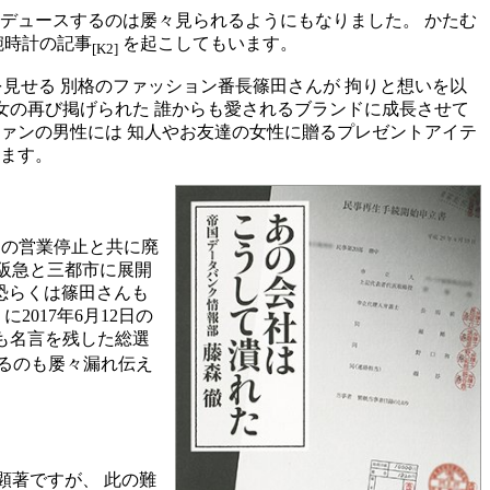
デュースするのは屡々見られるようにもなりました。 かたむ
腕時計の記事
を起こしてもいます。
[K2]
見せる 別格のファッション番長篠田さんが 拘りと想いを以
女の再び掲げられた 誰からも愛されるブランドに成長させて
ァンの男性には 知人やお友達の女性に贈るプレゼントアイテ
います。
の営業停止と共に廃
多阪急と三都市に展開
は恐らくは篠田さんも
に2017年6月12日の
んも名言を残した総選
るのも屡々漏れ伝え
顕著ですが、 此の難