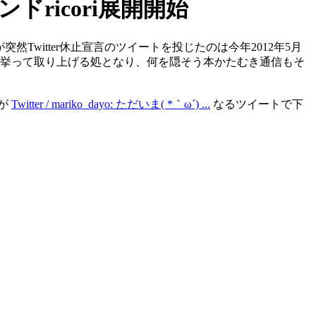
ricori展開開始
突然Twitter休止宣言のツイートを投じたのは今年2012年5月
アも挙って取り上げる処となり、何を隠そう本かたむき通信もそ
トが
Twitter / mariko_dayo: ただいま( *｀ω´) ...
なるツイートで下