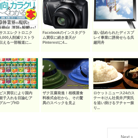
サスエレクトロニク
Facebookのインスタグラ
追い詰められたディスプ
6,000人削減リストラ
ム買収に続き楽天が
レイ事業に誘発せらる呉
伝える一部報道に...
Pinterestに4...
越同舟
ピス買収により国内
ザク豆腐発進！相模屋食
ロケットニュース24のス
梃子入れを目論むア
料株式会社から、その驚
テーキけん社長井戸実氏
グループHD
異のスペックを見よ
を追い掛けるヲチャー振
り...
Next＞