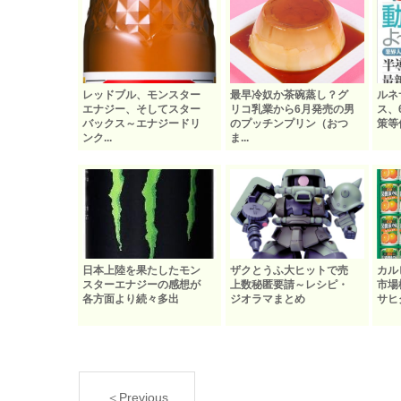
レッドブル、モンスター
最早冷奴か茶碗蒸し？グ
ルネ
エナジー、そしてスター
リコ乳業から6月発売の男
ス、
バックス～エナジードリ
のプッチンプリン（おつ
策等
ンク...
ま...
日本上陸を果たしたモン
ザクとうふ大ヒットで売
カル
スターエナジーの感想が
上数秘匿要請～レシピ・
市場
各方面より続々多出
ジオラマまとめ
サヒ
＜Previous