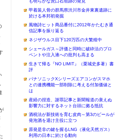
も明らかな虎口石垣跡の発見
甲着装人骨の群馬県渋川市金井東裏遺跡に
於ける本邦初発掘
風物詩ヒット商品番付に2012年かたむき通
の
信記事を振り返る
辿
ネジザウルス目下120万匹の大繁殖中
を
シェールガス～評価と同時に破砕法のプロ
す
ペントや注入液への批判も高まる
生きて帰る『NO LIMIT』（栗城史多著）書
評
い
パナソニックXシリーズエアコンがスマホ
れ
との連携機能一部削除に考える付加価値と
は
ま
産経の捏造、謝罪記事と新聞報道の衰えぬ
、
影響力に対するネット台頭に拠る抵抗
が
酒税法が新技術を育む皮肉～第3のビールが
が
発泡酒を退け主役に立つ
仕
原発是非の鍵を握るLNG（液化天然ガス）
利用の日本に於ける動向
た