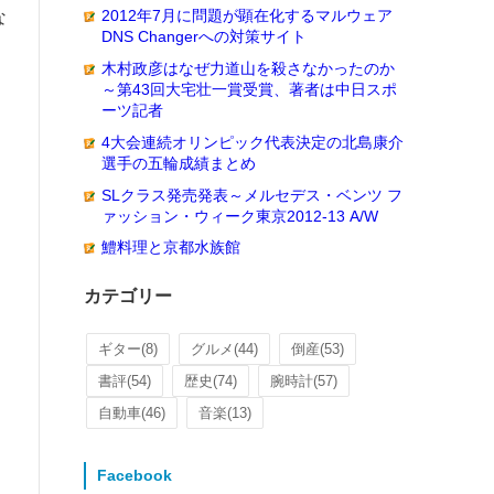
2012年7月に問題が顕在化するマルウェア
な
DNS Changerへの対策サイト
木村政彦はなぜ力道山を殺さなかったのか
～第43回大宅壮一賞受賞、著者は中日スポ
ーツ記者
4大会連続オリンピック代表決定の北島康介
選手の五輪成績まとめ
SLクラス発売発表～メルセデス・ベンツ フ
ァッション・ウィーク東京2012-13 A/W
鱧料理と京都水族館
カテゴリー
ギター
(8)
グルメ
(44)
倒産
(53)
書評
(54)
歴史
(74)
腕時計
(57)
自動車
(46)
音楽
(13)
Facebook