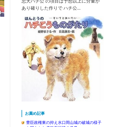
忠犬ハチ公 の項目は予想以上に分量が
あり確りした作りで ハチ公...
お薦め記事
豊臣政権東の抑え水口岡山城の破城の様子