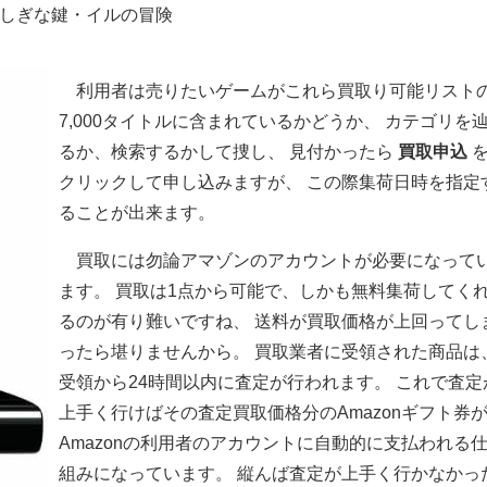
ふしぎな鍵・イルの冒険
利用者は売りたいゲームがこれら買取り可能リスト
7,000タイトルに含まれているかどうか、 カテゴリを
るか、検索するかして捜し、 見付かったら
買取申込
クリックして申し込みますが、 この際集荷日時を指定
ることが出来ます。
買取には勿論アマゾンのアカウントが必要になって
ます。 買取は1点から可能で、しかも無料集荷してく
るのが有り難いですね、 送料が買取価格が上回ってし
ったら堪りませんから。 買取業者に受領された商品は
受領から24時間以内に査定が行われます。 これで査定
上手く行けばその査定買取価格分のAmazonギフト券
Amazonの利用者のアカウントに自動的に支払われる
組みになっています。 縦んば査定が上手く行かなかっ