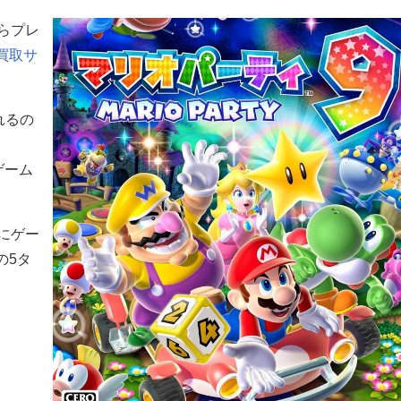
からプレ
ム買取サ
れるの
ゲーム
ーにゲー
の5タ