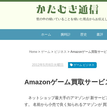
かたむき通信
世の中の傾いていることを傾いた視点からお伝え
ホーム
腕時計
歴史
書評
Home
ゲーム
ビジネス
Amazonゲーム買取サ
2012年5月8日火曜日
ゲーム ビジネス
Amazonゲーム買取サー
ネットショップ最大手のアマゾンが 新サー
す。 名前から小売で良く知られるアマゾンが 