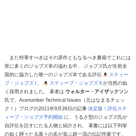
また特筆すべきはその原作ともなるべき書籍でこれには
世に多くのジョブズ本の溢れる中、 ジョブズ氏が生前全
面的に協力した唯一のジョブズ本である評伝
スティー
ブ・ジョブズ I
、
スティーブ・ジョブズ II
が当然の如
く採用されました。 著者は
ウォルター・アイザックソン
氏で、Acenumber Technical Issues（元はなまるチェッ
ク！）ブログの2011年9月26日の記事
決定版！評伝ステ
ィーブ・ジョブズ予約開始
に、うるさ型のジョブズ氏が
自評伝を託すにたる人物と紹介され、 著書には以下列挙
の如く錚々たる面々の名が並ぶ超一流の伝記作家です。