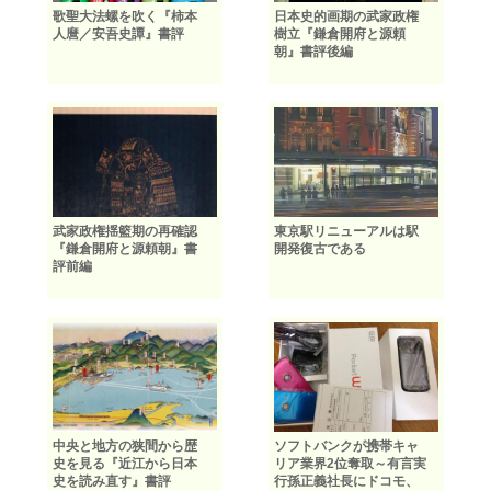
歌聖大法螺を吹く『柿本
日本史的画期の武家政権
人麿／安吾史譚』書評
樹立『鎌倉開府と源頼
朝』書評後編
武家政権揺籃期の再確認
東京駅リニューアルは駅
『鎌倉開府と源頼朝』書
開発復古である
評前編
中央と地方の狭間から歴
ソフトバンクが携帯キャ
史を見る『近江から日本
リア業界2位奪取～有言実
史を読み直す』書評
行孫正義社長にドコモ、