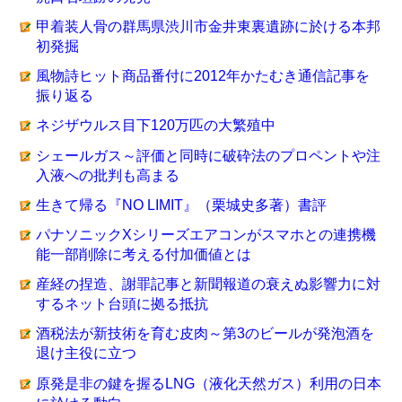
甲着装人骨の群馬県渋川市金井東裏遺跡に於ける本邦
初発掘
風物詩ヒット商品番付に2012年かたむき通信記事を
振り返る
ネジザウルス目下120万匹の大繁殖中
シェールガス～評価と同時に破砕法のプロペントや注
入液への批判も高まる
生きて帰る『NO LIMIT』（栗城史多著）書評
パナソニックXシリーズエアコンがスマホとの連携機
能一部削除に考える付加価値とは
産経の捏造、謝罪記事と新聞報道の衰えぬ影響力に対
するネット台頭に拠る抵抗
酒税法が新技術を育む皮肉～第3のビールが発泡酒を
退け主役に立つ
原発是非の鍵を握るLNG（液化天然ガス）利用の日本