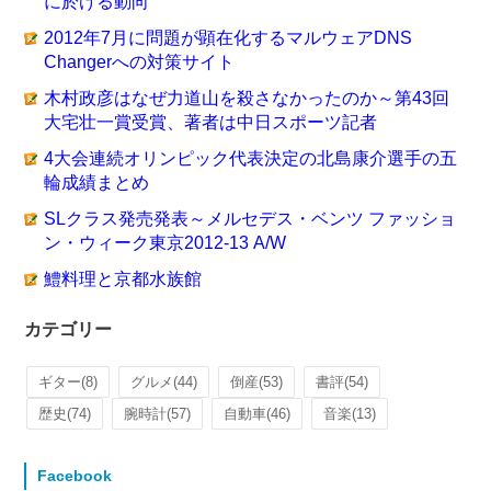
に於ける動向
2012年7月に問題が顕在化するマルウェアDNS
Changerへの対策サイト
木村政彦はなぜ力道山を殺さなかったのか～第43回
大宅壮一賞受賞、著者は中日スポーツ記者
4大会連続オリンピック代表決定の北島康介選手の五
輪成績まとめ
SLクラス発売発表～メルセデス・ベンツ ファッショ
ン・ウィーク東京2012-13 A/W
鱧料理と京都水族館
カテゴリー
ギター
(8)
グルメ
(44)
倒産
(53)
書評
(54)
歴史
(74)
腕時計
(57)
自動車
(46)
音楽
(13)
Facebook