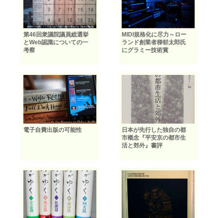
第46回衆議院議員総選挙
MIDI規格化に尽力～ロー
とWeb認識についての一
ランド創業者梯郁太郎氏
考察
にグラミー技術賞
電子自費出版の可能性
日本が先行した独自の都
市概念『平安京の都市生
活と郊外』書評