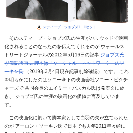
スティーブ・ジョブズ I・IIセット
そのスティーブ・ジョブズ氏の生涯がハリウッドで映画
化されることのなったのを伝えてくれるのが ウォールス
トリートジャーナルの2012年5月16日の記事
ジョブズ氏
が伝記映画に 脚本は「ソーシャル・ネットワーク」のソ
ーキン氏
（2019年3月4日現在記事削除確認） です。 これ
を明らかにしたのはソニー傘下の映画会社ソニー・ピクチ
ャーズで 共同会長のエイミー・パスカル氏は発表文に於
き、 ジョブズ氏の生涯の映画化の価値に言及していま
す。
この映画化に於いて脚本家として白羽の矢が立てられた
のが アーロン・ソーキン氏で日本でも去年2011年々頭に