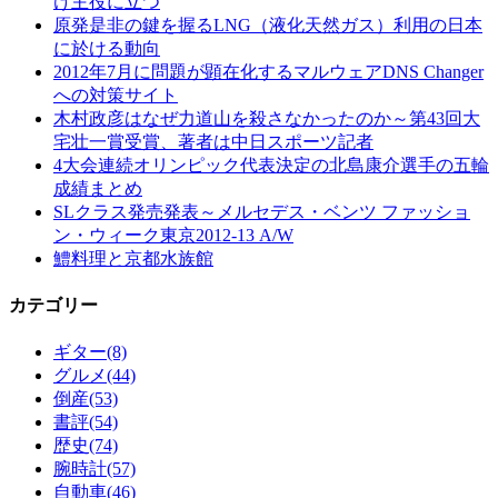
け主役に立つ
原発是非の鍵を握るLNG（液化天然ガス）利用の日本
に於ける動向
2012年7月に問題が顕在化するマルウェアDNS Changer
への対策サイト
木村政彦はなぜ力道山を殺さなかったのか～第43回大
宅壮一賞受賞、著者は中日スポーツ記者
4大会連続オリンピック代表決定の北島康介選手の五輪
成績まとめ
SLクラス発売発表～メルセデス・ベンツ ファッショ
ン・ウィーク東京2012-13 A/W
鱧料理と京都水族館
カテゴリー
ギター
(8)
グルメ
(44)
倒産
(53)
書評
(54)
歴史
(74)
腕時計
(57)
自動車
(46)