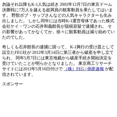
勿論それ以降もK-1人気は続き 2002年12月7日の東京ドーム
決勝戦に7万人を越える超満員の観客動員を果たしてはいま
す。 野獣ボブ・サップさんなどの人気キャラクターも生み
出しました。 しかし同年には当時K-1運営母体であった株式
会社ケイ・ワンの石井和義館長が脱税容疑で逮捕され、 そ
の影響があってかなくてか、徐々に観客動員は減り始めてい
たのでした。
奇しくも石井館長の逮捕に因って、 K-1興行の受け皿として
設立たFEG社が 2012年3月14日に第三者から破産を申し立て
られ、 同年5月7日には東京地裁から破産手続き開始決定を
受けていたことが明らかとなりました。 東京商工リサーチ
サイトには2012年5月16日付けで
（株）FEG | 倒産速報
が配
信されています。
スポンサー