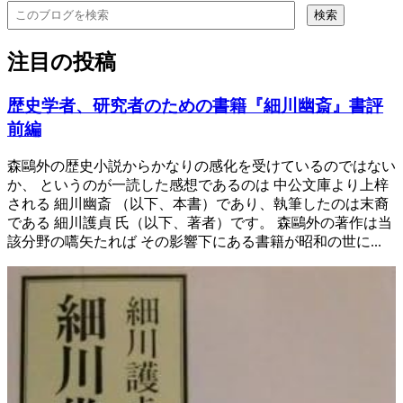
注目の投稿
歴史学者、研究者のための書籍『細川幽斎』書評
前編
森鷗外の歴史小説からかなりの感化を受けているのではない
か、 というのが一読した感想であるのは 中公文庫より上梓
される 細川幽斎 （以下、本書）であり、執筆したのは末裔
である 細川護貞 氏（以下、著者）です。 森鷗外の著作は当
該分野の嚆矢たれば その影響下にある書籍が昭和の世に...