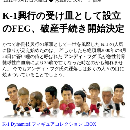
2012年5月17日木曜日
お薦めC スポーツ 倒産
K-1興行の受け皿として設立
のFEG、破産手続き開始決定
かつて格闘技興行の筆頭として一世を風靡した
K-1
の人気
に陰りが見え始めたのは、 若しかしたら絶頂期2000年の8月
24日に蒼い瞳の侍と呼ばれた
アンディ・フグ
氏が急性前骨
髄球性白血病により35歳で亡くなった時なのかも知れませ
ん。 今でもアンディ・フグ氏の踵落しは多くの人々の目に
焼きついていることでしょう。
K-1 Dynamite!!フィギュアコレクション 1BOX