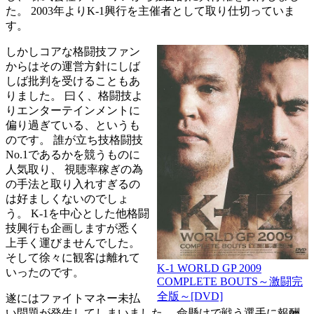
た。 2003年よりK-1興行を主催者として取り仕切っていま
す。
しかしコアな格闘技ファン
からはその運営方針にしば
しば批判を受けることもあ
りました。 曰く、格闘技よ
りエンターテインメントに
偏り過ぎている、というも
のです。 誰が立ち技格闘技
No.1であるかを競うものに
人気取り、 視聴率稼ぎの為
の手法と取り入れすぎるの
は好ましくないのでしょ
う。 K-1を中心とした他格闘
技興行も企画しますが悉く
上手く運びませんでした。
そして徐々に観客は離れて
K-1 WORLD GP 2009
いったのです。
COMPLETE BOUTS～激闘完
全版～[DVD]
遂にはファイトマネー未払
い問題が発生してしまいました。 命懸けで戦う選手に報酬