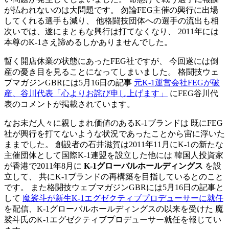
が払われないのは大問題です。 勿論FEG主催の興行に出場
してくれる選手も減り、 他格闘技団体への選手の流出も相
次いでは、遂にまともな興行は打てなくなり、 2011年には
本尊のK-1さえ諦めるしかありませんでした。
暫く開店休業の状態にあったFEG社ですが、 今回遂には倒
産の憂き目を見ることになってしまいました。 格闘技ウェ
ブマガジンGBRには5月16日の記事
元K-1運営会社FEGが破
産、谷川代表「心よりお詫び申し上げます」
にFEG谷川代
表のコメントが掲載されています。
なお未だ人々に親しまれ価値のあるK-1ブランドは 既にFEG
社が興行を打てないような状況であったことから宙に浮いた
ままでした。 創設者の石井滋賀は2011年11月にK-1の新たな
主催団体として国際K-1連盟を設立した他には 韓国人投資家
が香港で2011年8月に
K-1グローバルホールディングス
を設
立して、 共にK-1ブランドの再構築を目指しているとのこと
です。 また格闘技ウェブマガジンGBRには5月16日の記事と
して
魔裟斗が新生K-1エグゼクティブプロデューサーに就任
を配信、K-1グローバルホールディングスの以来を受けた 魔
裟斗氏のK-1エグゼクティブプロデューサー就任を報じてい