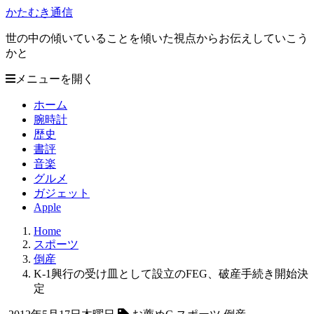
かたむき通信
世の中の傾いていることを傾いた視点からお伝えしていこう
かと
メニューを開く
ホーム
腕時計
歴史
書評
音楽
グルメ
ガジェット
Apple
Home
スポーツ
倒産
K-1興行の受け皿として設立のFEG、破産手続き開始決
定