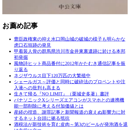
お薦め記事
豊臣政権東の抑え水口岡山城の破城の様子も明らかな
虎口石垣跡の発見
甲着装人骨の群馬県渋川市金井東裏遺跡に於ける本邦
初発掘
風物詩ヒット商品番付に2012年かたむき通信記事を振
り返る
ネジザウルス目下120万匹の大繁殖中
シェールガス～評価と同時に破砕法のプロペントや注
入液への批判も高まる
生きて帰る『NO LIMIT』（栗城史多著）書評
パナソニックXシリーズエアコンがスマホとの連携機
能一部削除に考える付加価値とは
産経の捏造、謝罪記事と新聞報道の衰えぬ影響力に対
するネット台頭に拠る抵抗
酒税法が新技術を育む皮肉～第3のビールが発泡酒を退