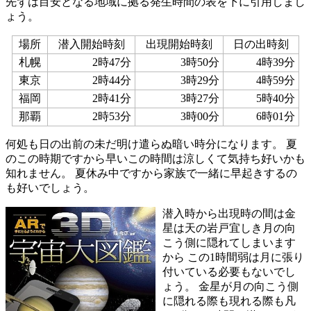
先ずは目安となる地域に拠る発生時間の表を下に引用しまし
ょう。
場所
潜入開始時刻
出現開始時刻
日の出時刻
札幌
2時47分
3時50分
4時39分
東京
2時44分
3時29分
4時59分
福岡
2時41分
3時27分
5時40分
那覇
2時53分
3時00分
6時01分
何処も日の出前の未だ明け遣らぬ暗い時分になります。 夏
のこの時期ですから早いこの時間は涼しくて気持ち好いかも
知れません。 夏休み中ですから家族で一緒に早起きするの
も好いでしょう。
潜入時から出現時の間は金
星は天の岩戸宜しき月の向
こう側に隠れてしまいます
から この1時間弱は月に張り
付いている必要もないでし
ょう。 金星が月の向こう側
に隠れる際も現れる際も凡