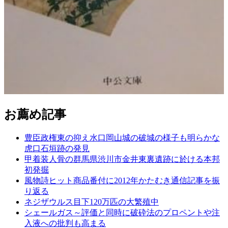
お薦め記事
豊臣政権東の抑え水口岡山城の破城の様子も明らかな
虎口石垣跡の発見
甲着装人骨の群馬県渋川市金井東裏遺跡に於ける本邦
初発掘
風物詩ヒット商品番付に2012年かたむき通信記事を振
り返る
ネジザウルス目下120万匹の大繁殖中
シェールガス～評価と同時に破砕法のプロペントや注
入液への批判も高まる