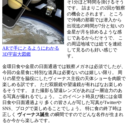
そ1分ほど時間を掛けるそう
です。 詰まりこの2回が観察
の機会とされます。 ところ
で沖縄の那覇では潜入から
出現迄の時間が7分と短いの
金星が月を掠めるような感
じであるからだそうで、 こ
の周辺地域では総てを連続
ARで手にとるようにわかる
して見るのも好い感じで
3D宇宙大図鑑
す。
金環日食や金星の日面通過では観察メガネは必須でしたが、
今回の金星食に特別な道具は必要ないのは嬉しい限り。 周
りの星空を脇役にしたヴィーナス主役の天体ショーを肉眼で
楽しめる訳です。 ただ双眼鏡や望遠鏡が有ればなお楽しめ
るそうです。 また撮影も望遠レンズがあれば一層迫力のあ
る写真が撮れるでしょう。 このイベント時及び後には金環
日食や日面通過より 多くの皆さんが写した写真がTwitterや
SNS、ブログで楽しめることでしょう。 特に食の終了時は
正しく
ヴィーナス誕生
の瞬間ですのでどんな名作が生まれ
るか今から楽しみです。