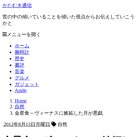
かたむき通信
世の中の傾いていることを傾いた視点からお伝えしていこう
かと
メニューを開く
ホーム
腕時計
歴史
書評
音楽
グルメ
ガジェット
Apple
Home
自然
金星食～ヴィーナスに嫉妬した月が悪戯
2012年8月13日月曜日
自然