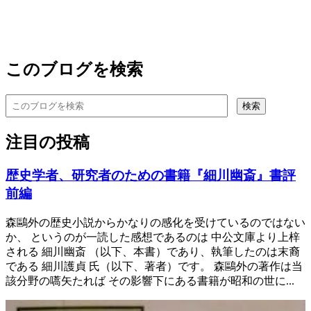
このブログを検索
注目の投稿
歴史学者、研究者のための書籍『細川幽斎』書評
前編
森鷗外の歴史小説からかなりの感化を受けているのではない
か、 というのが一読した感想であるのは 中公文庫より上梓
される 細川幽斎 （以下、本書）であり、執筆したのは末裔
である 細川護貞 氏（以下、著者）です。 森鷗外の著作は当
該分野の嚆矢たれば その影響下にある書籍が昭和の世に...