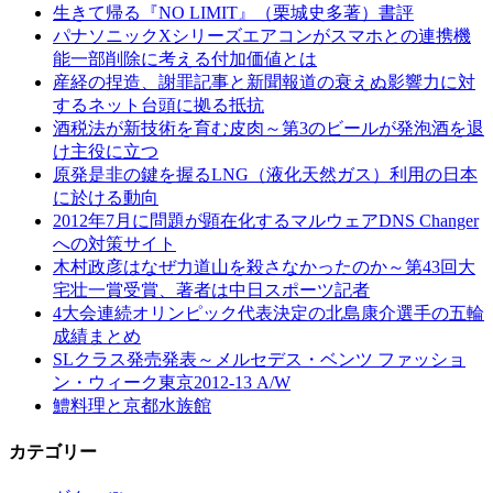
生きて帰る『NO LIMIT』（栗城史多著）書評
パナソニックXシリーズエアコンがスマホとの連携機
能一部削除に考える付加価値とは
産経の捏造、謝罪記事と新聞報道の衰えぬ影響力に対
するネット台頭に拠る抵抗
酒税法が新技術を育む皮肉～第3のビールが発泡酒を退
け主役に立つ
原発是非の鍵を握るLNG（液化天然ガス）利用の日本
に於ける動向
2012年7月に問題が顕在化するマルウェアDNS Changer
への対策サイト
木村政彦はなぜ力道山を殺さなかったのか～第43回大
宅壮一賞受賞、著者は中日スポーツ記者
4大会連続オリンピック代表決定の北島康介選手の五輪
成績まとめ
SLクラス発売発表～メルセデス・ベンツ ファッショ
ン・ウィーク東京2012-13 A/W
鱧料理と京都水族館
カテゴリー