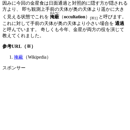
因みに今回の金星食は日面通過と対照的に隠す方が隠される
方より、 即ち観測上手前の天体が奥の天体より遥かに大き
えんぺい
く見える状態でこれを
掩蔽
（
occultation
）
と呼びます。
[※1]
これに対して手前の天体が奥の天体より小さい場合を
通過
と呼んでいます。 奇しくも今年、金星が両方の役を演じて
教えてくれました。
参考URL（※）
掩蔽
（Wikipedia）
スポンサー