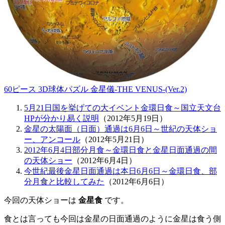
60ピース 3D球体パズル 金星儀-THE VENUS-(Ver.2)
5月21日国を挙げての大イベント金環日食～国立天文台
HPが分かり易く説明
（2012年5月19日）
金星の太陽面（日面）通過は6月6日～世紀の天体ショ
ー、アンコール
（2012年5月21日）
2012年6月4日部分月食～金環日食と金星日面通過の間
の天体ショー
（2012年6月4日）
今世紀最後金星日面通過は本日6月6日～金環日食、部
分月食と比較してみた
（2012年6月6日）
今回の天体ショーは
金星食
です。
食とは言っても今回は金星の日面通過のように金星は食う側