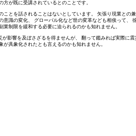
もの方が既に受講されているとのことです。
のことを話されることはないとしています。 矢張り現業との
の意識の変化、 グローバル化など世の変革なども相俟って、 
も副業制限を緩和する必要に迫られるのかも知れません。
災が影響を及ぼさざるを得ませんが、 翻って鑑みれば実際に震
事象が具象化されたとも言えるのかも知れません。