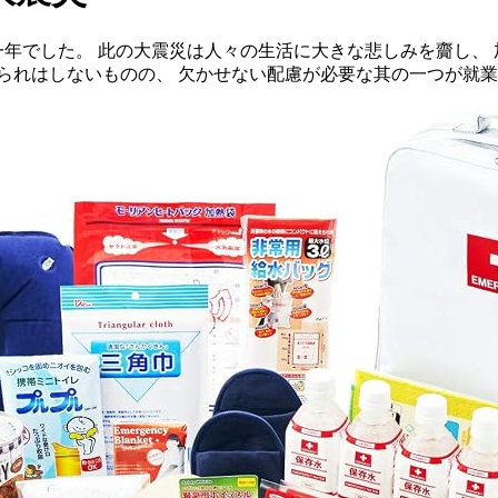
から一年でした。 此の大震災は人々の生活に大きな悲しみを齎し
られはしないものの、 欠かせない配慮が必要な其の一つが就