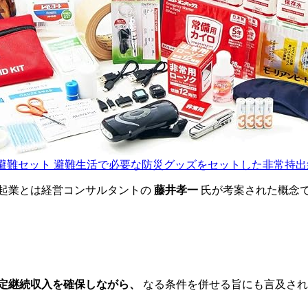
点避難セット 避難生活で必要な防災グッズをセットした非常持出
末起業とは経営コンサルタントの
藤井孝一
氏が考案された概念で
。
定継続収入を確保しながら、
なる条件を併せる旨にも言及され