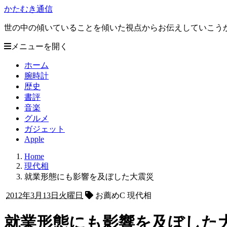
かたむき通信
世の中の傾いていることを傾いた視点からお伝えしていこう
メニューを開く
ホーム
腕時計
歴史
書評
音楽
グルメ
ガジェット
Apple
Home
現代相
就業形態にも影響を及ぼした大震災
2012年3月13日火曜日
お薦めC 現代相
就業形態にも影響を及ぼした