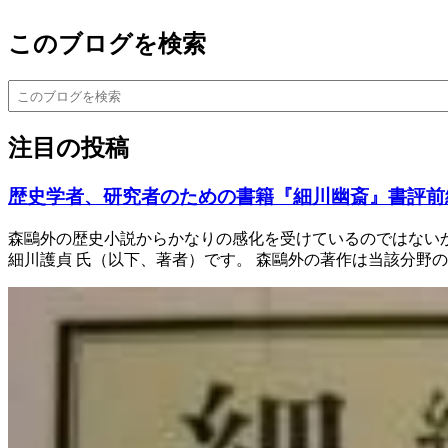
このブログを検索
注目の投稿
歴史学者、研究者のための書籍『細川幽斎』書評前
森鷗外の歴史小説からかなりの感化を受けているのではないか
細川護貞 氏（以下、著者）です。 森鷗外の著作は当該分野の嚆