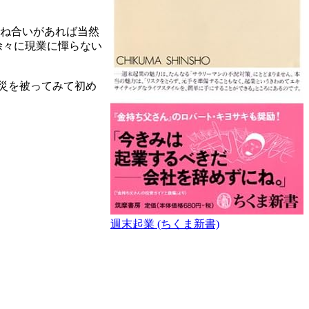
兼ね合いがあれば当然
徐々に現業に憚らない
災を被ってみて初め
週末起業 (ちくま新書)