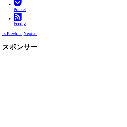
Pocket
Feedly
＜Previous
Next＞
スポンサー