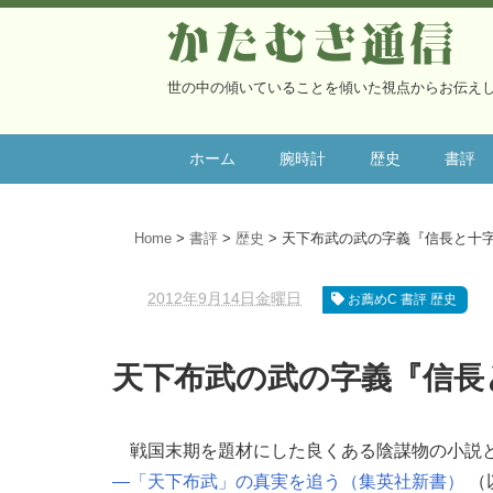
かたむき通信
世の中の傾いていることを傾いた視点からお伝え
ホーム
腕時計
歴史
書評
Home
書評
歴史
天下布武の武の字義『信長と十
2012年9月14日金曜日
お薦めC 書評 歴史
天下布武の武の字義『信長
戦国末期を題材にした良くある陰謀物の小説
―「天下布武」の真実を追う（集英社新書）
（