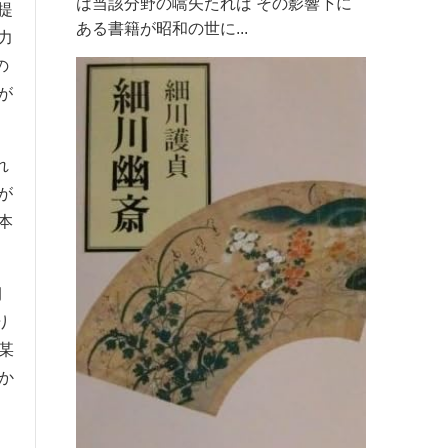
は当該分野の嚆矢たれば その影響下に
提
ある書籍が昭和の世に...
力
の
が
れ
が
本
朝
り
某
か