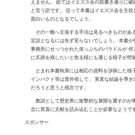
えません。 総てはイエズス会の筋書き通りに破
と言う訳です。 従って本書はイエズス会を主役
面白いものとなるでしょう。
その一般へ主張する手法は見るべきものがある
定説となるには先ず至らないでしょう。 本書が
事務所にせっつかれた崖っぷちのバラドルが 何
に爪跡を残したいと焦る様にも通じる様子が髣
とまれ本書執筆には相応の資料を渉猟した様子
インパクト等は度外視して、 実直な結論を導き
だろうと思うと残念です。
教訓として歴史界に衝撃的な展開を齎すのが希
念に実直に文献を読み込むことが必要なようで
スポンサー