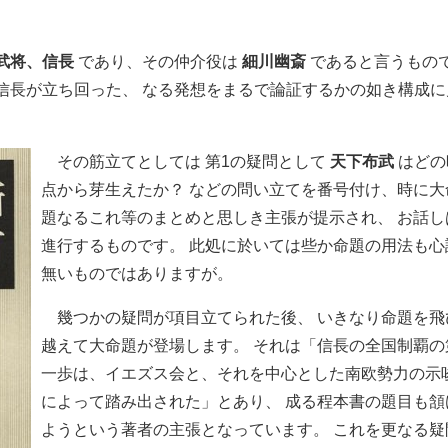
武将、信長
であり、その仲介役は
細川幽斎
であると言うもの
信長が立ち回った、 なる発想をまるで論証するかの如き構成に
その筋立てとしては 第1の疑問として
天下布武
はどの
点から芽生えたか？ などの問い立てを番号付け、時に大
題なるこれ等のまとめと思しき主張が提示され、 お話し
進行するものです。 此処に於いては些か命題の用法も心
無いものではありますが。
幾つかの疑問が項目立てられた後、 いきなり命題を飛
越えて大命題が登場します。 それは「信長の全国制覇の
一歩は、イエズス会と、それを中心とした南欧勢力の示
によって踏み出された」とあり、 成る程本書の題目も頷
ようという著者の主張となっています。 これを更なる疑