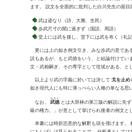
ます。 説文を全面的に批判した白川先生の面目
武は迹なり（詩、大雅、生民）
歩武尺寸の閒に過ぎず（国語、周語）
堂上には武を接し、堂下には武を布く（礼
更には上の如き例文引き、みな歩武の意であ
説もあるが、もと武徳をいう、と結論付けていま
文・武相嗣ぎ、その専字として玟珷がある、と
以上より武の字義に於いては決して
戈を止め
如き現代人にも特に薄っぺらい人種の単なる思
ぶとく
なお、
武徳
とは大辞林の第三版の解説に先ず
級の権力。」が意として挙げられ後者の例文と
本書には時折恣意的な解釈も頭を擡げます。
にもしばしば見られることで、 分析者としては