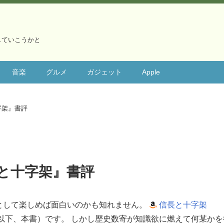
していこうかと
音楽
グルメ
ガジェット
Apple
字架』書評
と十字架』書評
として楽しめば面白いのかも知れません。
信長と十字架
以下、本書）です。 しかし歴史数寄が知識欲に燃えて何某かを