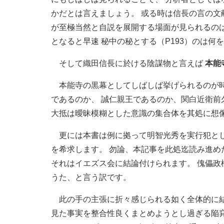
かだとは言えましょう。 或る時は信長の言の文
が至極当然と自説を展開する場面が見られるのは
となると早速 秘中の秘とする（P193）のは何
そして織田信長に於ける陰謀物と言えば
本能
本能寺の黒幕としてしばしば挙げられるのが
であるのか、 誠仁親王であるのか、関白近衛
大抵は曖昧模糊とした意識の集合体を其処に想
更には本書は例に拠って明智光秀を実行犯と
を希求します。 勿論、本記事を此処迄読み進め
それはイエズス会に結論付けられます。 傀儡政
うた、と言う訳です。
此の手の主張に折々感じられる如く全体的に結
見た事実を整合性良くまとめようとし過ぎる陥