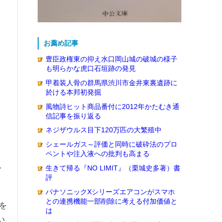
お薦め記事
豊臣政権東の抑え水口岡山城の破城の様子
も明らかな虎口石垣跡の発見
甲着装人骨の群馬県渋川市金井東裏遺跡に
於ける本邦初発掘
風物詩ヒット商品番付に2012年かたむき通
信記事を振り返る
ネジザウルス目下120万匹の大繁殖中
シェールガス～評価と同時に破砕法のプロ
ペントや注入液への批判も高まる
か
生きて帰る『NO LIMIT』（栗城史多著）書
評
パナソニックXシリーズエアコンがスマホ
との連携機能一部削除に考える付加価値と
を
は
い