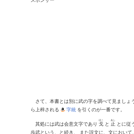
スポンサー
さて、本書とは別に武の字を調べて見ましょ
ら上梓される
字統
を引くのが一番です。
ほこ
あし
其処には武は会意文字であり
戈
と
止
とに従う
歩武という、と続き、 また説文に、文におい