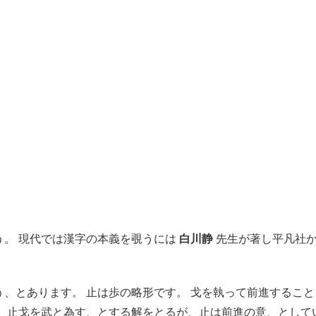
う。 現代では漢字の本義を覗うには
白川静
先生が著し平凡社
、とあります。 止は歩の略形です。 戈を執って前進すること
て、止戈を武と為す、とする解をとるが、止は前進の意、として