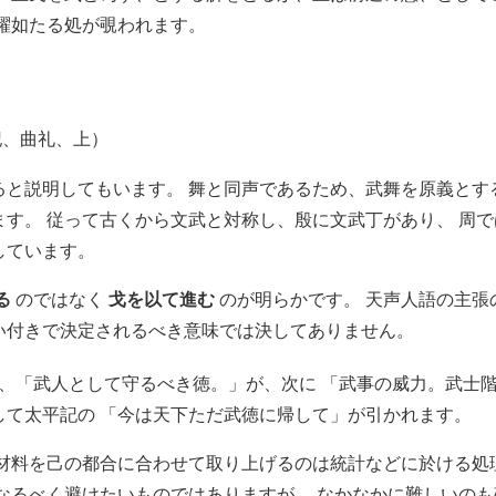
躍如たる処が覗われます。
記、曲礼、上）
ると説明してもいます。 舞と同声であるため、武舞を原義とす
す。 従って古くから文武と対称し、殷に文武丁があり、 周で
しています。
る
のではなく
戈を以て進む
のが明らかです。 天声人語の主張
い付きで決定されるべき意味では決してありません。
、「武人として守るべき徳。」が、次に 「武事の威力。武士
して太平記の 「今は天下ただ武徳に帰して」が引かれます。
 材料を己の都合に合わせて取り上げるのは統計などに於ける処
なるべく避けたいものではありますが、 なかなかに難しいのも