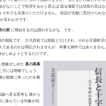
献がないことで拒否するかと思えば 或る場面では信長の言はな
 それでも矢張りいただけません。 自説が文献に見付けられな
をか言わんやです。
寺の変
に帰結するのは謂わずもがな、です。
時の朝廷です。 大凡其処では朝廷とだけされ、それが正親町天
前久であるのかは明記されませんが、本書も例外ではありません
像せしめようとするだけです。
し使嗾せしめた
真の黒幕
た方には明瞭でしょう、
権が親政に奔ったのを厭
論へ至る思考も 後から
穽に落ちている印象が拭