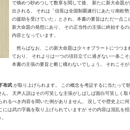
で矯めつ眇めつして数章を閲して後、 新たに新大命題が
出される。 それは「信長は全国制覇遂行にあたり南欧勢
の援助を受けていた」とされ、本書の要旨はただ一点こ
新大命題の発想にあり、 その正当性の主張に終始するの
内容となっています。
然らばなお、この新大命題は少々オブラートにつつま
ており、 それよりは一つの項目立てに過ぎない一条こそ
本書の主張の要旨と断じ構わないでしょう。 それこそが
下布武
が取り上げられます。 この概念を考証するに当たって
せん。 天声人語はその可笑しな主張がしばしば面白可笑しく取
られるべき内容を聞いた例がありません。 況してや歴史上に何
こには武の字義を取り上げられていますが その内容は混乱を招
う。