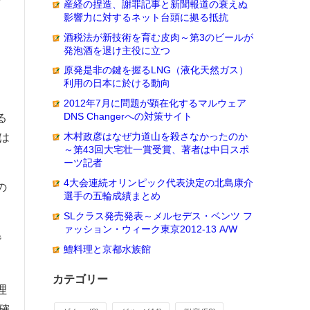
産経の捏造、謝罪記事と新聞報道の衰えぬ
影響力に対するネット台頭に拠る抵抗
酒税法が新技術を育む皮肉～第3のビールが
発泡酒を退け主役に立つ
原発是非の鍵を握るLNG（液化天然ガス）
利用の日本に於ける動向
2012年7月に問題が顕在化するマルウェア
DNS Changerへの対策サイト
る
木村政彦はなぜ力道山を殺さなかったのか
は
～第43回大宅壮一賞受賞、著者は中日スポ
ーツ記者
4大会連続オリンピック代表決定の北島康介
の
選手の五輪成績まとめ
SLクラス発売発表～メルセデス・ベンツ フ
ァッション・ウィーク東京2012-13 A/W
階
鱧料理と京都水族館
カテゴリー
理
確