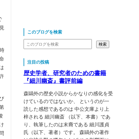
で
見
このブログを検索
時
命
注目の投稿
は
歴史学者、研究者のための書籍
許
『細川幽斎』書評前編
森鷗外の歴史小説からかなりの感化を受
び
けているのではないか、 というのが一
第
読した感想であるのは 中公文庫より上
唆
梓される 細川幽斎 （以下、本書）であ
け
り、執筆したのは末裔である 細川護貞
氏（以下、著者）です。 森鷗外の著作
問