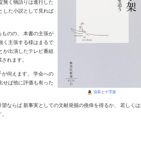
綻無く物語りは進行した
とした小説として見れば
ものの、 本書の主張が
強く主張する様はまるで
とか出演したテレビ番組
髴されます。
が伺えます。 学会への
出せば他に評価も有った
信長と十字架
望ならば 新事実としての文献発掘の僥倖を得るか、 若しくは
す。