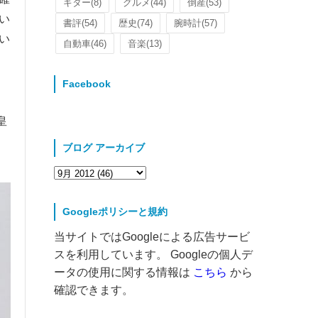
ギター
(8)
グルメ
(44)
倒産
(53)
い
書評
(54)
歴史
(74)
腕時計
(57)
い
自動車
(46)
音楽
(13)
Facebook
皇
。
ブログ アーカイブ
Googleポリシーと規約
当サイトではGoogleによる広告サービ
スを利用しています。 Googleの個人デ
ータの使用に関する情報は
こちら
から
確認できます。