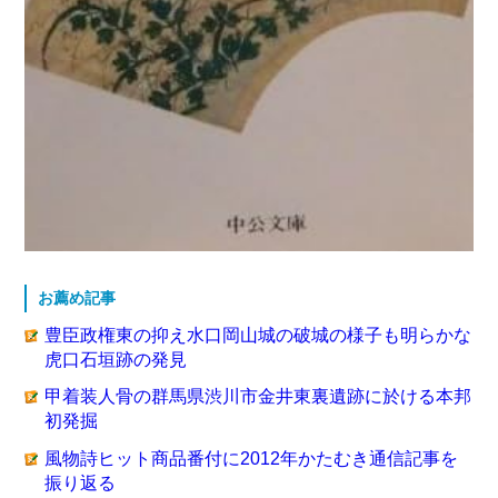
お薦め記事
豊臣政権東の抑え水口岡山城の破城の様子も明らかな
虎口石垣跡の発見
甲着装人骨の群馬県渋川市金井東裏遺跡に於ける本邦
初発掘
風物詩ヒット商品番付に2012年かたむき通信記事を
振り返る