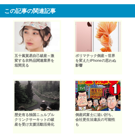
この記事の関連記事
五十嵐貿易自己破産～激
ポリマテック倒産～世界
変する衣料品関連業界を
を変えたiPhoneの思わぬ
垣間見る
影響
歴史有る独国ニュルブル
倒産武富士に追い討ち、
クリンクサーキットの破
会社更生法違反の可能性
産を受け支援活動活発化
も