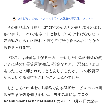
ねんどろいどモンスターストライク反逆の堕天使ルシファー
その盛り上がり振りはmixiでの友人との遣り取りの楽し
さの余り、 いつでもネットと接していなければならない
強迫観念から
mixi疲れ
と言う流行語も作られたことから
も察せられます。
IPO時には株価は上がる一方、 手にした巨額の資金の使
い道に時の社長笠原健治氏が貯金などと、 冗談にせよ口
走ったことで叩かれたこともありましたが、 世の投資家
から大いなる期待をされたことは確かでした。
しかしそのmixi社の主業務であるSNSサービス mixiの凋
落が留まる処を知りません。 去年の夏には
ブログ
Acenumber Technical Issues
の2011年8月27日の記事