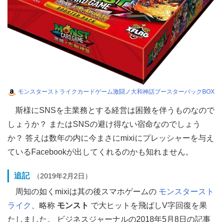
モンスターストライクカードゲーム激闘ノ大和神話ブースターパックBOX
斯様にSNSを主業務とする経営は困難を伴うものなので
しょうか？ またはSNSの避け得ない宿命なのでしょう
か？ 答えは数年の内に今まさにmixiにプレッシャーを与え
ているFacebookが出してくれるのかも知れません。
追記
（2019年2月2日）
周知の如くmixiは其の後スマホゲームの
モンスタースト
ライク
、略称
モンスト
で大ヒットを飛ばしV字回復を果
たしました。 ビジネスジャーナルの2018年5月8日の記事