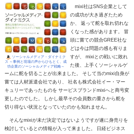
mixi社はSNS企業として
の成功が大き過ぎたため
か、 返って舵を取れ切れな
くなった感があります。 冒
頭に嘗ての競合GREE社な
どは今は問題の感も有りま
すが、 mixiとの戦いに敗れ
ソーシャルメディア・ダイナミク
ス ～事例と現場の声からひもとく、成
た後、上手くソーシャルゲ
功企業のソーシャルメディア戦略～
ームに舵を切ることが出来ました。 そして当のmixi自身が
嘗ては人材派遣会社であり、 社名も株式会社イー・マー
キュリーであったものを サービスブランドmixiへと商号変
更したのでした。 しかし最早その会員数の重さから舵を
切り得ない状況となっていたのかも知れません。
そんなmixiが未だ決定ではないようですが遂に身売りを
検討しているとの情報が入って来ました。 日経ビジネス