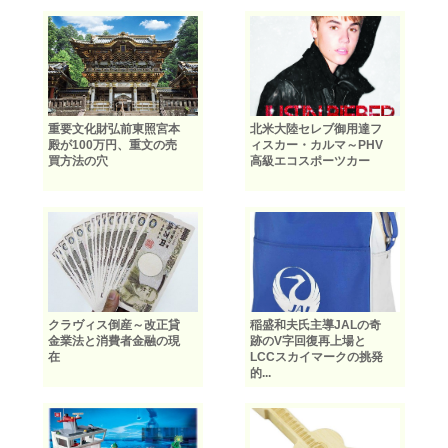
重要文化財弘前東照宮本
北米大陸セレブ御用達フ
殿が100万円、重文の売
ィスカー・カルマ～PHV
買方法の穴
高級エコスポーツカー
クラヴィス倒産～改正貸
稲盛和夫氏主導JALの奇
金業法と消費者金融の現
跡のV字回復再上場と
在
LCCスカイマークの挑発
的...