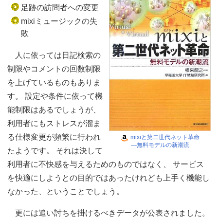
足跡の訪問者への変更
mixiミュージックの失
敗
人に依っては日記検索の
制限やコメントの回数制限
を上げているものもありま
す。 設定や条件に依って機
能制限はあるでしょうが、
利用者にもストレスが溜ま
る仕様変更が頻繁に行われ
mixiと第二世代ネット革命
―無料モデルの新潮流
たようです。 それは決して
利用者に不快感を与えるためのものではなく、 サービス
を快適にしようとの目的ではあったけれども上手く機能し
なかった、ということでしょう。
更には追い討ちを掛けるべきデータが公表されました。