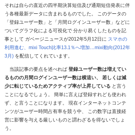
それは自らの直近の四半期決算短信及び通期短信発表に伴
う各種最新データに含まれるものでした。 このデータの
「登録ユーザー数」と「月間ログインユーザー数」などに
ついてグラフ化による可視化で 分かり易くしたものを記
事として
ガベージニュースが2012年5月12日に
スマホの
利用進む、mixi Touch比率13.1％へ増加…mixi動向(2012年
3月)
を配信してくれています。
当該記事の要点を述べれば
登録ユーザー数は増えてい
るものの月間ログインユーザー数は横這い、 若しくは減
少に転じているためアクティブ率が上昇している
と言う
ことになるでしょう。 簡単に言えば登録すれども使われ
ず、と言うことになります。 現在インターネットコンテ
ンツがユーザー時間占有率を競う中、 この数字は直接経
営に影響を与える厳しいものと謂わざるを得ないでしょ
う。