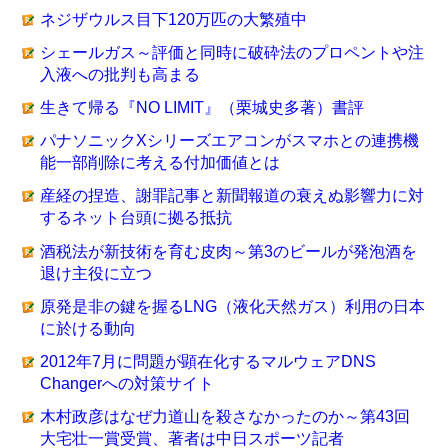
ネジザウルス目下120万匹の大繁殖中
シェールガス～評価と同時に破砕法のプロペントや注
入液への批判も高まる
生きて帰る『NO LIMIT』（栗城史多著）書評
パナソニックXシリーズエアコンがスマホとの連携機
能一部削除に考える付加価値とは
産経の捏造、謝罪記事と新聞報道の衰えぬ影響力に対
するネット台頭に拠る抵抗
酒税法が新技術を育む皮肉～第3のビールが発泡酒を
退け主役に立つ
原発是非の鍵を握るLNG（液化天然ガス）利用の日本
に於ける動向
2012年7月に問題が顕在化するマルウェアDNS
Changerへの対策サイト
木村政彦はなぜ力道山を殺さなかったのか～第43回
大宅壮一賞受賞、著者は中日スポーツ記者