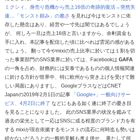
ミクシィ、身売り危機から売上16倍の奇跡的復活→突然失
速…「モンスト頼み」の脆さ
を見れば今はモンストに依
存した懸念はあり、経営や一寸先は闇ではあるでしょう
が、 何しろ一旦は売上16倍と言いますから、余剰資金も
手に入れ、本記事を配信した頃に比べれば雲泥の感がある
でしょう。 翻って今やmixiの売上比率に於いては１割を切
った事業部門のSNS業界に於いては、Facebookは
GAFA
の一角を占め、財務的には安泰であるものの個人情報関連
に於ける方針が世界中、特に欧州から突き上げを受けて難
しい局面にありますし、 GoogleプラスなどはCNET
Japanの2019年2月1日の記事
「Google+」一般向けサー
ビス、4月2日に終了
などにもある如く遂に終了の憂き目
を見ることになりました。 此のSNS業界の状況を鑑みて
過去の栄光として一応はSNSに或る程度のブランド力を有
する mixiが現在依拠するモンストの流石に何時迄も勢いは
続かないだろうとの一般的見解も考え併せ、 果たして何