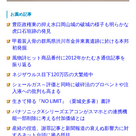
お薦め記事
豊臣政権東の抑え水口岡山城の破城の様子も明らかな
虎口石垣跡の発見
甲着装人骨の群馬県渋川市金井東裏遺跡に於ける本邦
初発掘
風物詩ヒット商品番付に2012年かたむき通信記事を
振り返る
ネジザウルス目下120万匹の大繁殖中
シェールガス～評価と同時に破砕法のプロペントや注
入液への批判も高まる
生きて帰る『NO LIMIT』（栗城史多著）書評
パナソニックXシリーズエアコンがスマホとの連携機
能一部削除に考える付加価値とは
産経の捏造、謝罪記事と新聞報道の衰えぬ影響力に対
するネット台頭に拠る抵抗