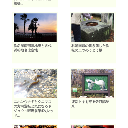
報提...
浜名湖南部陸地説と古代
杉浦国頭の書き残した浜
浜松地名比定地
松の二つのうとう坂
ニホンウナギとクニマス
復活トキを守る佐渡認証
の方向逆転と気になるド
米
ジョウ～環境省第4次レッ
ド...