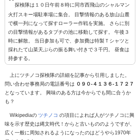
探検隊は１０日午前８時に同市西飛山のシャルマン
火打スキー場駐車場に集合。 目撃情報のある放山山麓
で横一列になって探すローラー作戦を実施。 さらに別
の目撃情報があるタブチの池に移動して探す。 午後３
時に解散。 当日参加も可で、参加費は特製Ｔシャツと
採れたて山菜天ぷらの振る舞い付きで３千円。 昼食は
持参する。
上にツチノコ探検隊の詳細を記事から引用しました。
問い合わせ事務局の電話番号は
０９０-４１３６-１７２７
となっています。 興味のある方は今からでも間に合うか
も？
Wikipediaの
ツチノコ
の項目によれば人がツチノコに興
味を示す歴史は縄文時代！からと古いもののようですが、
広く一般に周知されるようになったのはどうやら1970年