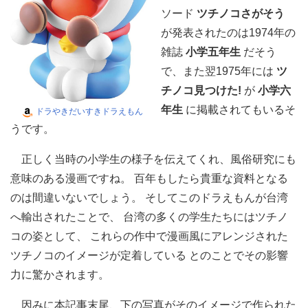
ソード
ツチノコさがそう
が発表されたのは1974年の
雑誌
小学五年生
だそう
で、また翌1975年には
ツ
チノコ見つけた!
が
小学六
年生
に掲載されてもいるそ
ドラやきだいすきドラえもん
うです。
正しく当時の小学生の様子を伝えてくれ、風俗研究にも
意味のある漫画ですね。 百年もしたら貴重な資料となる
のは間違いないでしょう。 そしてこのドラえもんが台湾
へ輸出されたことで、 台湾の多くの学生たちにはツチノ
コの姿として、 これらの作中で漫画風にアレンジされた
ツチノコのイメージが定着している とのことでその影響
力に驚かされます。
因みに本記事末尾、下の写真がそのイメージで作られた