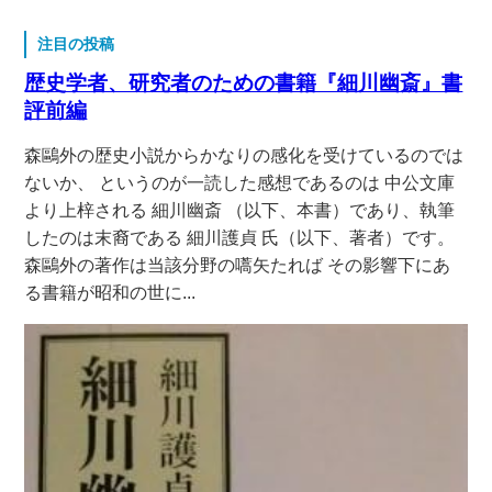
注目の投稿
歴史学者、研究者のための書籍『細川幽斎』書
評前編
森鷗外の歴史小説からかなりの感化を受けているのでは
ないか、 というのが一読した感想であるのは 中公文庫
より上梓される 細川幽斎 （以下、本書）であり、執筆
したのは末裔である 細川護貞 氏（以下、著者）です。
森鷗外の著作は当該分野の嚆矢たれば その影響下にあ
る書籍が昭和の世に...