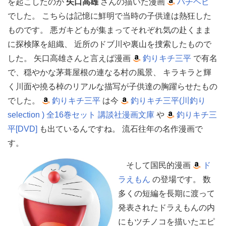
を起こしたのが
矢口高雄
さんの描いた漫画
バチヘビ
でした。 こちらは記憶に鮮明で当時の子供達は熱狂した
ものです。 悪ガキどもが集まってそれぞれ気の赴くまま
に探検隊を組織、 近所のドブ川や裏山を捜索したもので
した。 矢口高雄さんと言えば漫画
釣りキチ三平
で有名
で、穏やかな茅葺屋根の連なる村の風景、 キラキラと輝
く川面や撓る棹のリアルな描写が子供達の胸躍らせたもの
でした。
釣りキチ三平
は今
釣りキチ三平(川釣り
selection ) 全16巻セット 講談社漫画文庫
や
釣りキチ三
平[DVD]
も出ているんですね。 流石往年の名作漫画で
す。
そして国民的漫画
ド
ラえもん
の登場です。 数
多くの短編を長期に渡って
発表されたドラえもんの内
にもツチノコを描いたエピ