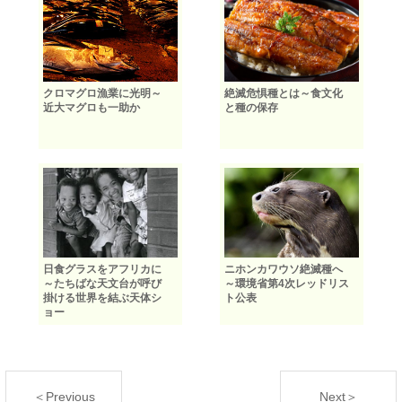
クロマグロ漁業に光明～
絶滅危惧種とは～食文化
近大マグロも一助か
と種の保存
日食グラスをアフリカに
ニホンカワウソ絶滅種へ
～たちばな天文台が呼び
～環境省第4次レッドリス
掛ける世界を結ぶ天体シ
ト公表
ョー
＜Previous
Next＞