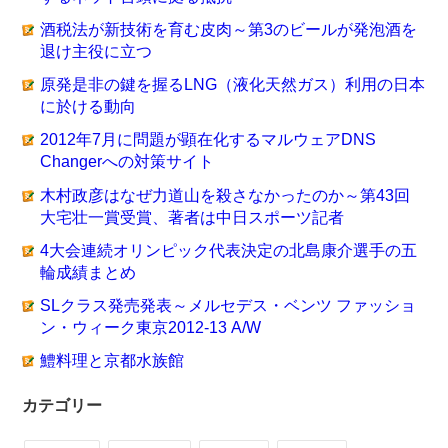
酒税法が新技術を育む皮肉～第3のビールが発泡酒を
退け主役に立つ
原発是非の鍵を握るLNG（液化天然ガス）利用の日本
に於ける動向
2012年7月に問題が顕在化するマルウェアDNS
Changerへの対策サイト
木村政彦はなぜ力道山を殺さなかったのか～第43回
大宅壮一賞受賞、著者は中日スポーツ記者
4大会連続オリンピック代表決定の北島康介選手の五
輪成績まとめ
SLクラス発売発表～メルセデス・ベンツ ファッショ
ン・ウィーク東京2012-13 A/W
鱧料理と京都水族館
カテゴリー