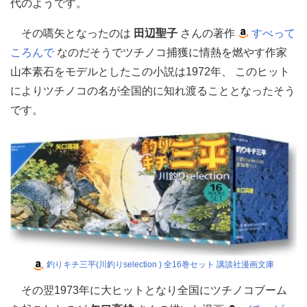
代のようです。
その嚆矢となったのは
田辺聖子
さんの著作
すべって
ころんで
なのだそうでツチノコ捕獲に情熱を燃やす作家
山本素石をモデルとしたこの小説は1972年、 このヒット
によりツチノコの名が全国的に知れ渡ることとなったそう
です。
釣りキチ三平(川釣りselection ) 全16巻セット 講談社漫画文庫
その翌1973年に大ヒットとなり全国にツチノコブーム