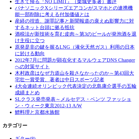
生きて帰る『NO LIMIT』（栗城史多著）書評
パナソニックXシリーズエアコンがスマホとの連携機
能一部削除に考える付加価値とは
産経の捏造、謝罪記事と新聞報道の衰えぬ影響力に対
するネット台頭に拠る抵抗
酒税法が新技術を育む皮肉～第3のビールが発泡酒を退
け主役に立つ
原発是非の鍵を握るLNG（液化天然ガス）利用の日本
に於ける動向
2012年7月に問題が顕在化するマルウェアDNS Changer
への対策サイト
木村政彦はなぜ力道山を殺さなかったのか～第43回大
宅壮一賞受賞、著者は中日スポーツ記者
4大会連続オリンピック代表決定の北島康介選手の五輪
成績まとめ
SLクラス発売発表～メルセデス・ベンツ ファッショ
ン・ウィーク東京2012-13 A/W
鱧料理と京都水族館
カテゴリー
ギター
(8)