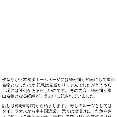
残念ながら本舗源ホームページには鱒寿司が如何にして富山
名物となったのか 記載は見当たりませんでしたがどうやら
工場には陳列があるらしいのです。 その内容、鱒寿司が富
山名物となる経緯がコラム中に記されていました。
話しは鱒寿司以前から始まります。 寿しのルーツとしては
タイ、ラオスから南中国近辺、 元々は塩漬けにした魚をさ
らに炊いたご飯と合わせ、 密封して数カ月から数年漬け込