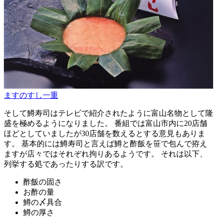
ますのすし一重
そして鱒寿司はテレビで紹介されたように富山名物として隆
盛を極めるようになりました。 番組では富山市内に20店舗
ほどとしていましたが30店舗を数えるとする意見もありま
す。 基本的には鱒寿司と言えば鱒と酢飯を笹で包んで拵え
ますが店々ではそれぞれ拘りあるようです。 それは以下、
列挙する処であったりする訳です。
酢飯の固さ
お酢の量
鱒の〆具合
鱒の厚さ