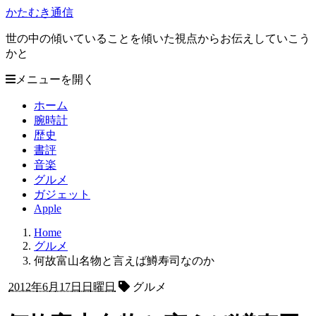
かたむき通信
世の中の傾いていることを傾いた視点からお伝えしていこう
かと
メニューを開く
ホーム
腕時計
歴史
書評
音楽
グルメ
ガジェット
Apple
Home
グルメ
何故富山名物と言えば鱒寿司なのか
2012年6月17日日曜日
グルメ