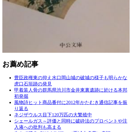
お薦め記事
豊臣政権東の抑え水口岡山城の破城の様子も明らかな
虎口石垣跡の発見
甲着装人骨の群馬県渋川市金井東裏遺跡に於ける本邦
初発掘
風物詩ヒット商品番付に2012年かたむき通信記事を振
り返る
ネジザウルス目下120万匹の大繁殖中
シェールガス～評価と同時に破砕法のプロペントや注
入液への批判も高まる