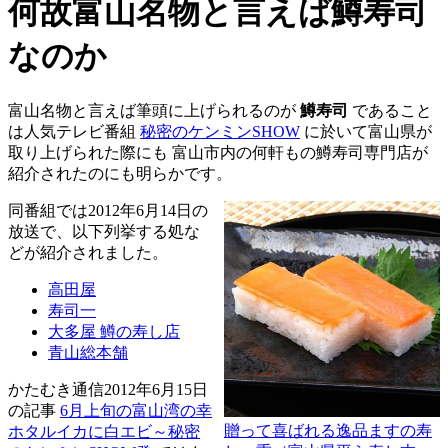
何故富山名物と言えば鱒寿司
なのか
富山名物と言えば筆頭に上げられるのが
鱒寿司
であること
は人気テレビ番組
秘密のケンミンSHOW
に於いて富山県が
取り上げられた際にも 富山市内の何軒もの鱒寿司専門店が
紹介されたのにも明らかです。
同番組では2012年6月14日の
放送で、以下列挙する処な
どが紹介されました。
高田屋
寿司一
大多屋 鱒の寿し店
青山総本舗
かたむき通信2012年6月15日
の記事
6月上旬の富山湾の幸
贈って喜ばれる逸品ますの寿
ホタルイカに白エビ～秘密