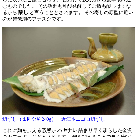
むものでした。 その語源も乳酸発酵してご飯も酸っぱくな
るから
酸し
と言うこととされます。 その寿しの原型に近い
のが琵琶湖のフナズシです。
鮒ずし（１匹分約240g） 近江本ニゴロ鮒ずし
これに麹を加える形態が
ハヤナレ
詰まり早く馴らした金沢
のカブラずしなどとされます。 麹を加えることで早く安定