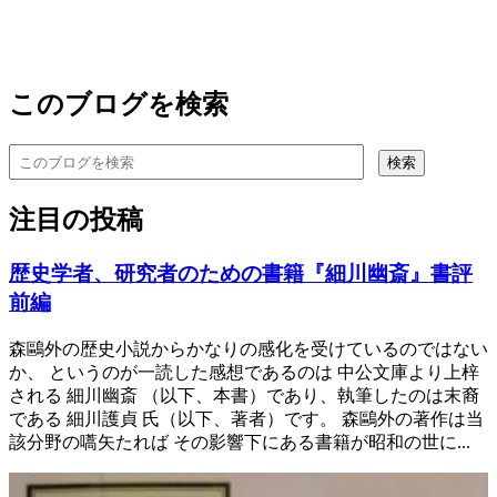
このブログを検索
注目の投稿
歴史学者、研究者のための書籍『細川幽斎』書評
前編
森鷗外の歴史小説からかなりの感化を受けているのではない
か、 というのが一読した感想であるのは 中公文庫より上梓
される 細川幽斎 （以下、本書）であり、執筆したのは末裔
である 細川護貞 氏（以下、著者）です。 森鷗外の著作は当
該分野の嚆矢たれば その影響下にある書籍が昭和の世に...