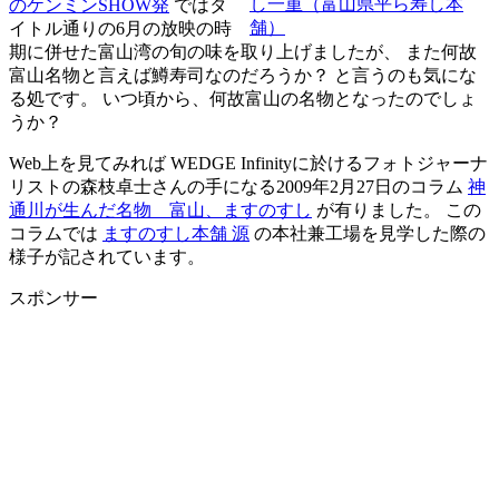
し一重（富山県平ら寿し本
のケンミンSHOW発
ではタ
舗）
イトル通りの6月の放映の時
期に併せた富山湾の旬の味を取り上げましたが、 また何故
富山名物と言えば鱒寿司なのだろうか？ と言うのも気にな
る処です。 いつ頃から、何故富山の名物となったのでしょ
うか？
Web上を見てみれば WEDGE Infinityに於けるフォトジャーナ
リストの森枝卓士さんの手になる2009年2月27日のコラム
神
通川が生んだ名物 富山、ますのすし
が有りました。 この
コラムでは
ますのすし本舗 源
の本社兼工場を見学した際の
様子が記されています。
スポンサー