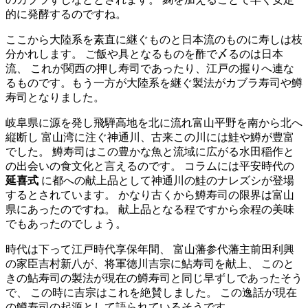
的に発酵するのですね。
ここから大陸系を素直に継ぐものと日本流のものに寿しは枝
分かれします。 ご飯や具となるものを酢で〆るのは日本
流、 これが関西の押し寿司であったり、江戸の握りへ連な
るものです。もう一方が大陸系を継ぐ製法がカブラ寿司や鱒
寿司となりました。
岐阜県に源を発し飛騨高地を北に流れ富山平野を南から北へ
縦断し 富山湾に注ぐ神通川、古来この川には鮭や鱒が豊富
でした。 鱒寿司はこの豊かな魚と流域に広がる水田稲作と
の出会いの食文化と言えるのです。 コラムには平安時代の
延喜式
に都への献上品として神通川の鮭のナレズシが登場
するとされています。 かなり古くから鱒寿司の限界は富山
県にあったのですね。 献上品となる程ですから余程の美味
でもあったのでしょう。
時代は下って江戸時代享保年間、 富山藩参代藩主前田利興
の家臣吉村新八が、将軍徳川吉宗に鮎寿司を献上、 このと
きの鮎寿司の製法が現在の鱒寿司と同じ早ずしであったそう
で、 この時に吉宗はこれを絶賛しました。 この逸話が現在
の鱒寿司の起源として語られているそうです。