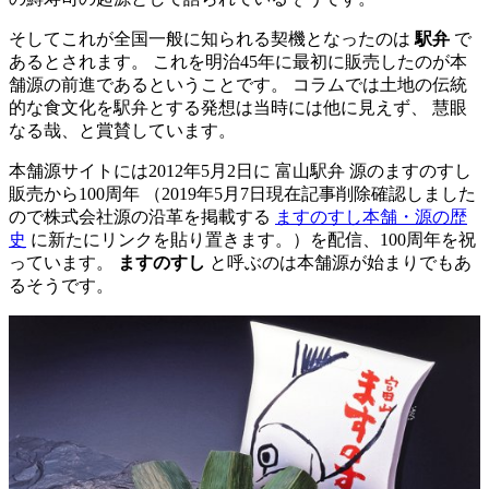
そしてこれが全国一般に知られる契機となったのは
駅弁
で
あるとされます。 これを明治45年に最初に販売したのが本
舗源の前進であるということです。 コラムでは土地の伝統
的な食文化を駅弁とする発想は当時には他に見えず、 慧眼
なる哉、と賞賛しています。
本舗源サイトには2012年5月2日に
富山駅弁 源のますのすし
販売から100周年
（2019年5月7日現在記事削除確認しました
ので株式会社源の沿革を掲載する
ますのすし本舗・源の歴
史
に新たにリンクを貼り置きます。）を配信、100周年を祝
っています。
ますのすし
と呼ぶのは本舗源が始まりでもあ
るそうです。