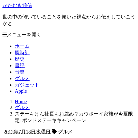
かたむき通信
世の中の傾いていることを傾いた視点からお伝えしていこう
かと
メニューを開く
ホーム
腕時計
歴史
書評
音楽
グルメ
ガジェット
Apple
Home
グルメ
ステーキけん社長もお薦め？カウボーイ家族が今夏限
定1ポンドステーキキャンペーン
2012年7月18日水曜日
グルメ