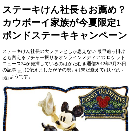
ステーキけん社長もお薦め？
カウボーイ家族が今夏限定1
ポンドステーキキャンペーン
ステーキけん社長の大ファンとしか思えない 最早追っ掛け
とも言えるヲチャー振りをオンラインメディアの ロケット
ニュース24が発揮しているのはかたむき通信2012年3月23日
の記事
に伝えましたがその勢いは未だ衰えてはいない
[K1]
ようです。
[追]