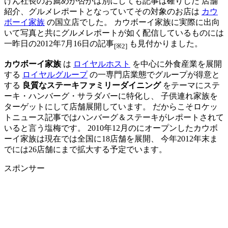
けん社長のお薦めか否かは別にしても記事は確りした 店舗
紹介、グルメレポートとなっていてその対象のお店は
カウ
ボーイ家族
の国立店でした。 カウボーイ家族に実際に出向
いて写真と共にグルメレポートが如く配信しているものには
一昨日の2012年7月16日の記事
も見付かりました。
[※2]
カウボーイ家族
は
ロイヤルホスト
を中心に外食産業を展開
する
ロイヤルグループ
の一専門店業態でグループが得意と
する
良質なステーキファミリーダイニング
をテーマにステ
ーキ・ハンバーグ・サラダバーに特化し、 子供連れ家族を
ターゲットにして店舗展開しています。 だからこそロケッ
トニュース記事ではハンバーグ＆ステーキがレポートされて
いると言う塩梅です。 2010年12月のにオープンしたカウボ
ーイ家族は現在では全国に18店舗を展開、 今年2012年末ま
でには26店舗にまで拡大する予定でいます。
スポンサー