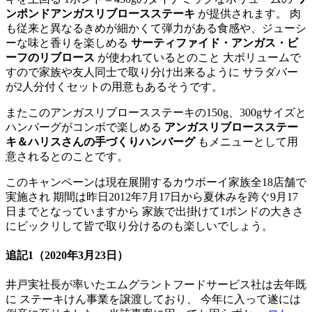
ンポンドアンガスリブロースステーキ
が提供されます。 肉
も従来と異なるきめが細かくて弾力がある食感や、ジューシ
ーな味と香りを楽しめる
サーティファイド・アンガス・ビ
ーフのリブロース
が使われているとのこと 大ボリュームで
すので家族や友人同士で取り分け出来るように サラダバー
が2人分付くセットの用意もあるそうです。
またこのアンガスリブロースステーキの150g、300gサイズと
ハンバーグがコンボで楽しめる
アンガスリブロースステー
キ＆ハリスさんの手づくりハンバーグ
もメニューとして用
意されるとのことです。
このキャンペーンは現在展開するカウボーイ家族全18店舗で
実施され 期間は昨日2012年7月17日から夏休みを跨ぐ9月17
日までとなっていますから 家族で出掛けて1ポンドの大きさ
にビックリして皆で取り分けるのも楽しいでしょう。
追記1
（2020年3月23日）
井戸実社長が率いたエムグラントフードサービス社は去年既
に ステーキけん事業を譲渡しており、 今年に入って遂には