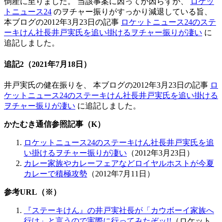
倒産に至りました。 当該事案に因ってか因らずか、
ロケッ
トニュース24
のヲチャー振りがすっかり減退している旨、
本ブログの2012年3月23日の記事
ロケットニュース24のステ
ーキけん社長井戸実氏を追い掛けるヲチャー振りが凄い
に
追記しました。
追記2
（2021年7月18日）
井戸実氏の健在振りを、 本ブログの2012年3月23日の記事
ロ
ケットニュース24のステーキけん社長井戸実氏を追い掛ける
ヲチャー振りが凄い
に追記しました。
かたむき通信参照記事（K）
ロケットニュース24のステーキけん社長井戸実氏を追
い掛けるヲチャー振りが凄い
（2012年3月23日）
カレー家族やカレーフェアなどロイヤルホストが今夏
カレーで積極攻勢
（2012年7月11日）
参考URL（※）
『ステーキけん』の井戸実社長が「カウボーイ家族へ
行け」と言うので実際に行ってみたぞッ!!
（ロケット