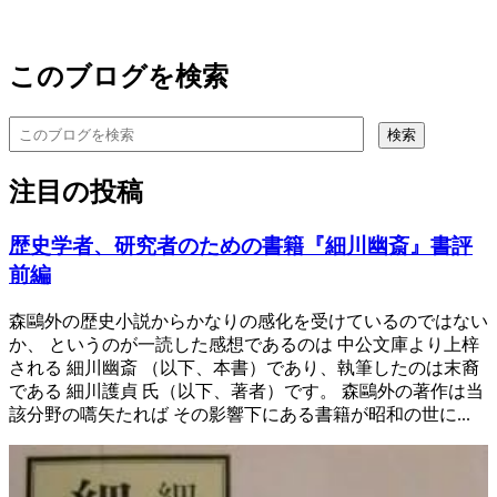
このブログを検索
注目の投稿
歴史学者、研究者のための書籍『細川幽斎』書評
前編
森鷗外の歴史小説からかなりの感化を受けているのではない
か、 というのが一読した感想であるのは 中公文庫より上梓
される 細川幽斎 （以下、本書）であり、執筆したのは末裔
である 細川護貞 氏（以下、著者）です。 森鷗外の著作は当
該分野の嚆矢たれば その影響下にある書籍が昭和の世に...