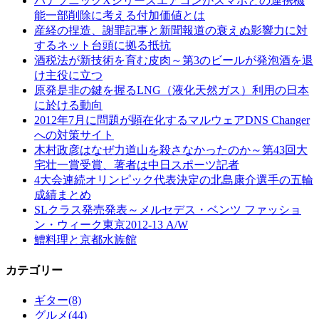
パナソニックXシリーズエアコンがスマホとの連携機
能一部削除に考える付加価値とは
産経の捏造、謝罪記事と新聞報道の衰えぬ影響力に対
するネット台頭に拠る抵抗
酒税法が新技術を育む皮肉～第3のビールが発泡酒を退
け主役に立つ
原発是非の鍵を握るLNG（液化天然ガス）利用の日本
に於ける動向
2012年7月に問題が顕在化するマルウェアDNS Changer
への対策サイト
木村政彦はなぜ力道山を殺さなかったのか～第43回大
宅壮一賞受賞、著者は中日スポーツ記者
4大会連続オリンピック代表決定の北島康介選手の五輪
成績まとめ
SLクラス発売発表～メルセデス・ベンツ ファッショ
ン・ウィーク東京2012-13 A/W
鱧料理と京都水族館
カテゴリー
ギター
(8)
グルメ
(44)