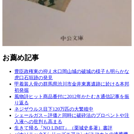
お薦め記事
豊臣政権東の抑え水口岡山城の破城の様子も明らかな
虎口石垣跡の発見
甲着装人骨の群馬県渋川市金井東裏遺跡に於ける本邦
初発掘
風物詩ヒット商品番付に2012年かたむき通信記事を振
り返る
ネジザウルス目下120万匹の大繁殖中
シェールガス～評価と同時に破砕法のプロペントや注
入液への批判も高まる
生きて帰る『NO LIMIT』（栗城史多著）書評