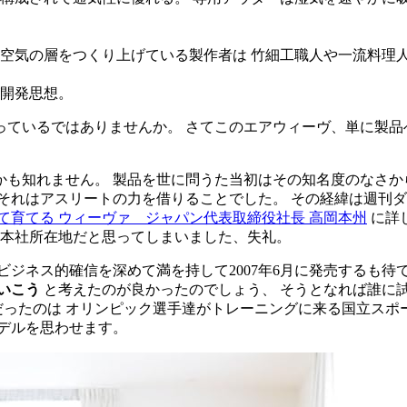
空気の層をつくり上げている製作者は 竹細工職人や一流料理
開発思想。
ているではありませんか。 さてこのエアウィーヴ、単に製品
も知れません。 製品を世に問うた当初はその知名度のなさか
れはアスリートの力を借りることでした。 その経緯は週刊ダイヤ
て育てる ウィーヴァ ジャパン代表取締役社長 高岡本州
に詳
を本社所在地だと思ってしまいました、失礼。
 ビジネス的確信を深めて満を持して2007年6月に発売するも
いこう
と考えたのが良かったのでしょう、 そうとなれば誰に
だったのは オリンピック選手達がトレーニングに来る国立スポ
デルを思わせます。