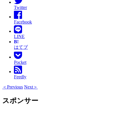
Twitter
Facebook
LINE
B!
はてブ
Pocket
Feedly
＜Previous
Next＞
スポンサー