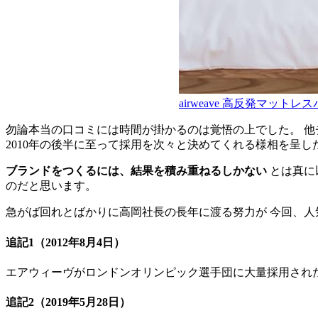
airweave 高反発マット
勿論本当の口コミには時間が掛かるのは覚悟の上でした。 他
2010年の後半に至って採用を次々と決めてくれる様相を呈し
ブランドをつくるには、結果を積み重ねるしかない
とは真に
のだと思います。
急がば回れとばかりに高岡社長の長年に渡る努力が 今回、人
追記1
（2012年8月4日）
エアウィーヴがロンドンオリンピック選手団に大量採用され
追記2
（2019年5月28日）