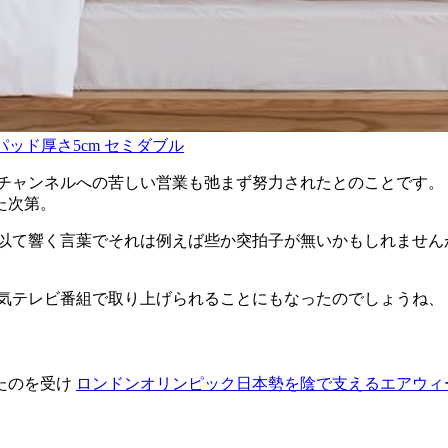
レスパッド厚さ5cm セミダブル
チャンネルへの苦しい営業も弛まず努力されたとのことです。
た次第。
以て響く言葉でそれは例えば些か突拍子が無いかもしれません
気テレビ番組で取り上げられることにもなったのでしょうね、
たのを受け
ロンドンオリンピック日本勢を陰で支えるエアウィ