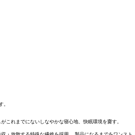
す。
スがこれまでにないしなやかな寝心地、快眠環境を齎す。
吸収・放散する特殊な繊維を採用。 製品になるまでをワンスト