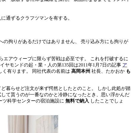
人に通ずるクラフツマンを有する。
への拘りがあるだけではありません、 売り込み方にも拘りが
らエアウィーブに限らず苦戦は必至です。 これを打破するに
モンドの起・業・人の第135回は2011年1月7日の記事
ア
しく有ります。 同社代表の名前は
高岡本州
社長、たかおか
も
待てど暮らせど注文が来ず愕然としたとのこと。 しかし此処が踏
試して貰うのが一番なのかと冷静になったとき、思い浮かんだ
ーツ科学センターの宿泊施設に
無料で納入
したことでしょ