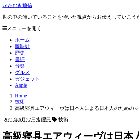
かたむき通信
世の中の傾いていることを傾いた視点からお伝えしていこう
メニューを開く
ホーム
腕時計
歴史
書評
音楽
グルメ
ガジェット
Apple
Home
技術
高級寝具エアウィーヴは日本人による日本人のためのマ
2012年6月27日水曜日
技術
高級寝具エアウィーヴは日本