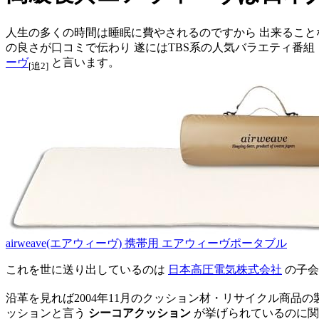
人生の多くの時間は睡眠に費やされるのですから 出来ること
の良さが口コミで伝わり 遂にはTBS系の人気バラエティ番組
ーヴ
と言います。
[追2]
airweave(エアウィーヴ) 携帯用 エアウィーヴポータブル
これを世に送り出しているのは
日本高圧電気株式会社
の子会
沿革を見れば2004年11月のクッション材・リサイクル商品
ッションと言う
シーコアクッション
が挙げられているのに関