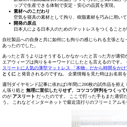
ップで生産できる体制で安定・安心の品質を実現。
素材へのこだわり
空気を寝具の素材として拘り、樹脂素材を巧みに用いて
開発の原点
日本人による日本人のためのマットレスをつくることが
自社製品への自身と共に如何にも拘りの感じられる主張となっ
あったのでした。
あったと言うよりはそうするしかなかったと言った方が適切か
エアウィーブは拘りをキーワードにしたとも言えるのです。 そ
スリートに人気の薄型マットレス 「本物」だから時間をかけ
とくに
と発音されるのですね。 企業情報を見た時はお名前
週刊ダイヤモンド記事に依れば1年間に200枚の試作品を拵え
ん張り処と
無理に宣伝したりせず、コツコツ評判をつくって
のが
アスリート
だったのです。 ここで打った手もまた適切
う。 これなどインターネットで最近流行りのフリーミアムモ