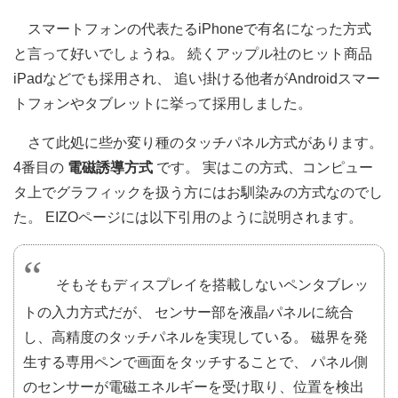
スマートフォンの代表たるiPhoneで有名になった方式
と言って好いでしょうね。 続くアップル社のヒット商品
iPadなどでも採用され、 追い掛ける他者がAndroidスマー
トフォンやタブレットに挙って採用しました。
さて此処に些か変り種のタッチパネル方式があります。
4番目の
電磁誘導方式
です。 実はこの方式、コンピュー
タ上でグラフィックを扱う方にはお馴染みの方式なのでし
た。 EIZOページには以下引用のように説明されます。
そもそもディスプレイを搭載しないペンタブレッ
トの入力方式だが、 センサー部を液晶パネルに統合
し、高精度のタッチパネルを実現している。 磁界を発
生する専用ペンで画面をタッチすることで、 パネル側
のセンサーが電磁エネルギーを受け取り、位置を検出