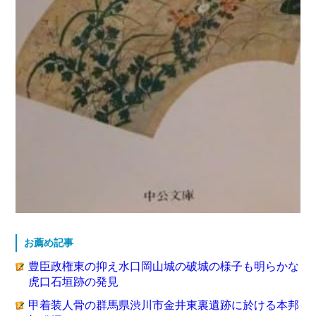
お薦め記事
豊臣政権東の抑え水口岡山城の破城の様子も明らかな
虎口石垣跡の発見
甲着装人骨の群馬県渋川市金井東裏遺跡に於ける本邦