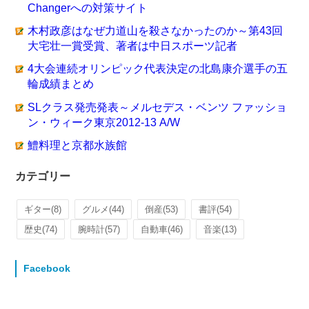
Changerへの対策サイト
木村政彦はなぜ力道山を殺さなかったのか～第43回
大宅壮一賞受賞、著者は中日スポーツ記者
4大会連続オリンピック代表決定の北島康介選手の五
輪成績まとめ
SLクラス発売発表～メルセデス・ベンツ ファッショ
ン・ウィーク東京2012-13 A/W
鱧料理と京都水族館
カテゴリー
ギター
(8)
グルメ
(44)
倒産
(53)
書評
(54)
歴史
(74)
腕時計
(57)
自動車
(46)
音楽
(13)
Facebook