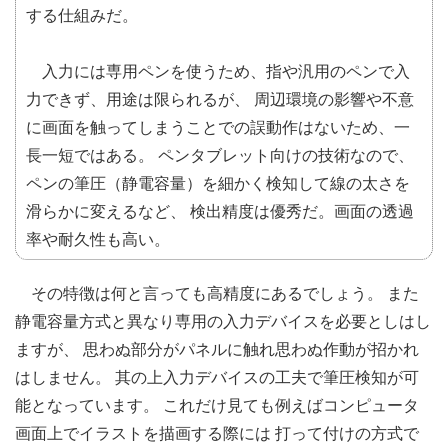
する仕組みだ。
入力には専用ペンを使うため、指や汎用のペンで入
力できず、用途は限られるが、 周辺環境の影響や不意
に画面を触ってしまうことでの誤動作はないため、一
長一短ではある。 ペンタブレット向けの技術なので、
ペンの筆圧（静電容量）を細かく検知して線の太さを
滑らかに変えるなど、 検出精度は優秀だ。画面の透過
率や耐久性も高い。
その特徴は何と言っても高精度にあるでしょう。 また
静電容量方式と異なり専用の入力デバイスを必要としはし
ますが、 思わぬ部分がパネルに触れ思わぬ作動が招かれ
はしません。 其の上入力デバイスの工夫で筆圧検知が可
能となっています。 これだけ見ても例えばコンピュータ
画面上でイラストを描画する際には 打って付けの方式で