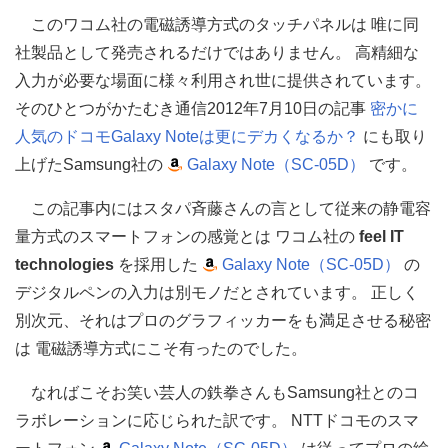
このワコム社の電磁誘導方式のタッチパネルは 唯に同
社製品として発売されるだけではありません。 高精細な
入力が必要な場面に様々利用され世に提供されています。
そのひとつがかたむき通信2012年7月10日の記事
密かに
人気のドコモGalaxy Note
は更にデカくなるか？
にも取り
上げたSamsung社の
Galaxy Note（SC-05D）
です。
この記事内にはスタパ斉藤さんの言として従来の静電容
量方式のスマートフォンの感覚とは ワコム社の
feel IT
technologies
を採用した
Galaxy Note（SC-05D）
の
デジタルペンの入力は別モノだとされています。 正しく
別次元、それはプロのグラフィッカーをも満足させる秘密
は 電磁誘導方式にこそ有ったのでした。
なればこそお笑い芸人の鉄拳さんもSamsung社とのコ
ラボレーションに応じられた訳です。 NTTドコモのスマ