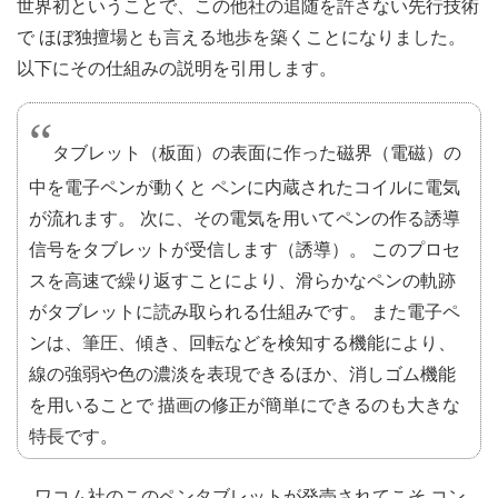
世界初ということで、この他社の追随を許さない先行技術
で ほぼ独擅場とも言える地歩を築くことになりました。
以下にその仕組みの説明を引用します。
タブレット（板面）の表面に作った磁界（電磁）の
中を電子ペンが動くと ペンに内蔵されたコイルに電気
が流れます。 次に、その電気を用いてペンの作る誘導
信号をタブレットが受信します（誘導）。 このプロセ
スを高速で繰り返すことにより、滑らかなペンの軌跡
がタブレットに読み取られる仕組みです。 また電子ペ
ンは、筆圧、傾き、回転などを検知する機能により、
線の強弱や色の濃淡を表現できるほか、消しゴム機能
を用いることで 描画の修正が簡単にできるのも大きな
特長です。
ワコム社のこのペンタブレットが発売されてこそ コン