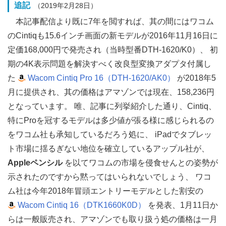
追記
（2019年2月28日）
本記事配信より既に7年を閲すれば、其の間にはワコム
のCintiqも15.6インチ画面の新モデルが2016年11月16日に
定価168,000円で発売され（当時型番DTH-1620/K0）、 初
期の4K表示問題を解決すべく改良型変換アダプタ付属し
た
Wacom Cintiq Pro 16（DTH-1620/AK0）
が2018年5
月に提供され、其の価格はアマゾンでは現在、158,236円
となっています。 唯、記事に列挙紹介した通り、Cintiq、
特にProを冠するモデルは多少値が張る様に感じられるの
をワコム社も承知しているだろう処に、 iPadでタブレッ
ト市場に揺るぎない地位を確立しているアップル社が、
Appleペンシル
を以てワコムの市場を侵食せんとの姿勢が
示されたのですから黙ってはいられないでしょう、 ワコ
ム社は今年2018年冒頭エントリーモデルとした割安の
Wacom Cintiq 16（DTK1660K0D）
を発表、1月11日か
らは一般販売され、アマゾンでも取り扱う処の価格は一月