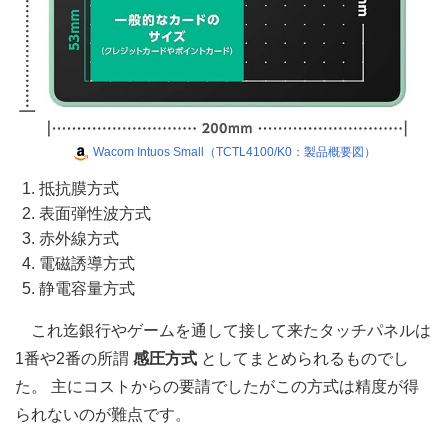
Wacom Intuos Small（TCTL4100/K0：製品概要図）
抵抗膜方式
表面弾性波方式
赤外線方式
電磁誘導方式
静電容量方式
これ迄銀行やゲームを通して接して来たタッチパネルは
1番や2番の所謂
感圧方式
としてまとめられるものでし
た。 主にコストからの要請でしたがこの方式は精度が得
られないのが難点です。