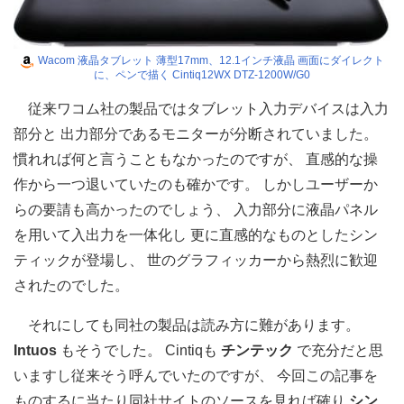
Wacom 液晶タブレット 薄型17mm、12.1インチ液晶 画面にダイレクト
に、ペンで描く Cintiq12WX DTZ-1200W/G0
従来ワコム社の製品ではタブレット入力デバイスは入力
部分と 出力部分であるモニターが分断されていました。
慣れれば何と言うこともなかったのですが、 直感的な操
作から一つ退いていたのも確かです。 しかしユーザーか
らの要請も高かったのでしょう、 入力部分に液晶パネル
を用いて入出力を一体化し 更に直感的なものとしたシン
ティックが登場し、 世のグラフィッカーから熱烈に歓迎
されたのでした。
それにしても同社の製品は読み方に難があります。
Intuos
もそうでした。 Cintiqも
チンテック
で充分だと思
いますし従来そう呼んでいたのですが、 今回この記事を
ものするに当たり同社サイトのソースを見れば確り
シン