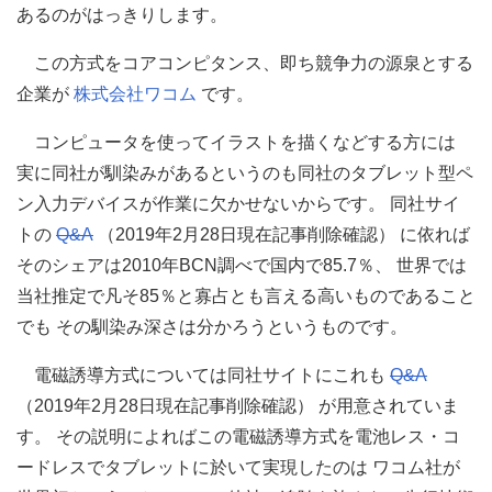
あるのがはっきりします。
この方式をコアコンピタンス、即ち競争力の源泉とする
企業が
株式会社ワコム
です。
コンピュータを使ってイラストを描くなどする方には
実に同社が馴染みがあるというのも同社のタブレット型ペ
ン入力デバイスが作業に欠かせないからです。 同社サイ
トの
Q&A
（2019年2月28日現在記事削除確認） に依れば
そのシェアは2010年BCN調べで国内で85.7％、 世界では
当社推定で凡そ85％と寡占とも言える高いものであること
でも その馴染み深さは分かろうというものです。
電磁誘導方式については同社サイトにこれも
Q&A
（2019年2月28日現在記事削除確認） が用意されていま
す。 その説明によればこの電磁誘導方式を電池レス・コ
ードレスでタブレットに於いて実現したのは ワコム社が