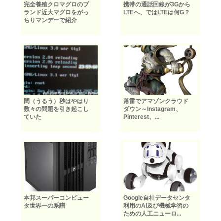
完全養殖クロマグロのブ
携帯の通話回線が3Gから
ランド近大マグロをがっ
LTEへ、ではLTEは何G？
ちりマンデーで紹介
閏（うるう）秒はやはり
落雷でアマゾンクラウド
数々の問題を引き起こし
ダウン～Instagram、
ていた
Pinterest、...
本邦スーパーコンピュー
Google自社データセンタ
タ世界一の系譜
利用のAI及び機械学習の
ための人工ニューロ...