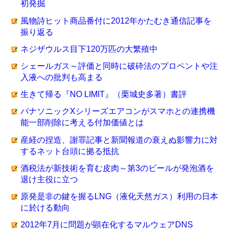
初発掘
風物詩ヒット商品番付に2012年かたむき通信記事を
振り返る
ネジザウルス目下120万匹の大繁殖中
シェールガス～評価と同時に破砕法のプロペントや注
入液への批判も高まる
生きて帰る『NO LIMIT』（栗城史多著）書評
パナソニックXシリーズエアコンがスマホとの連携機
能一部削除に考える付加価値とは
産経の捏造、謝罪記事と新聞報道の衰えぬ影響力に対
するネット台頭に拠る抵抗
酒税法が新技術を育む皮肉～第3のビールが発泡酒を
退け主役に立つ
原発是非の鍵を握るLNG（液化天然ガス）利用の日本
に於ける動向
2012年7月に問題が顕在化するマルウェアDNS