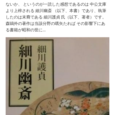
ないか、 というのが一読した感想であるのは 中公文庫
より上梓される 細川幽斎 （以下、本書）であり、執筆
したのは末裔である 細川護貞 氏（以下、著者）です。
森鷗外の著作は当該分野の嚆矢たれば その影響下にあ
る書籍が昭和の世に...