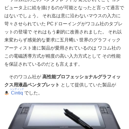
ピュータ上に絵を描けるのが可能となったと言って過言で
はないでしょう。 それ迄は意に沿わないマウスの入力に
苛々させられていた PCドローイングがワコム社のタブレ
ットの登場で それはもう劇的に改善されました。 それ以
来変わらず感覚的な要求に五月蝿い 世界のグラフィック
アーティスト達に製品が愛用されているのは ワコム社の
この電磁誘導方式が精度の高い入力方式として その性能
を保証されているのだとも言えます。
そのワコム社が
高性能プロフェッショナルグラフィッ
クス用液晶ペンタブレット
として提供していた製品が
シンティック
Cintiq
でした。