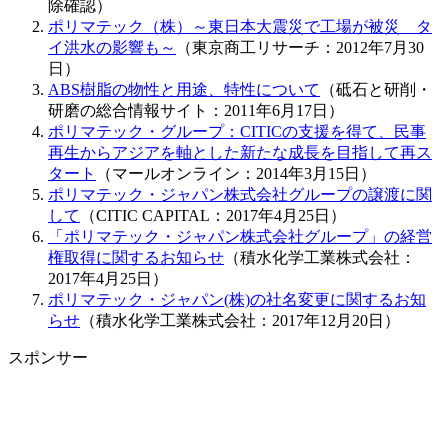
除確認）
ポリマテック（株）～東日本大震災で工場が被災 タ
イ洪水の影響も～
（東京商工リサーチ：2012年7月30
日）
ABS樹脂の物性と用途、特性について
（砥石と研削・
研磨の総合情報サイト：2011年6月17日）
ポリマテック・グループ：CITICの支援を得て、民事
再生からアジアを軸とした新たな成長を目指して再ス
タート
（マールオンライン：2014年3月15日）
ポリマテック・ジャパン株式会社グループの譲渡に関
して
（CITIC CAPITAL：2017年4月25日）
「ポリマテック・ジャパン株式会社グループ」の経営
権取得に関するお知らせ
（積水化学工業株式会社：
2017年4月25日）
ポリマテック・ジャパン(株)の社名変更に関するお知
らせ
（積水化学工業株式会社：2017年12月20日）
スポンサー