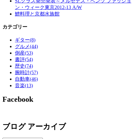
SLクラス発売発表～メルセデス・ベンツ ファッショ
ン・ウィーク東京2012-13 A/W
鱧料理と京都水族館
カテゴリー
ギター
(8)
グルメ
(44)
倒産
(53)
書評
(54)
歴史
(74)
腕時計
(57)
自動車
(46)
音楽
(13)
Facebook
ブログ アーカイブ