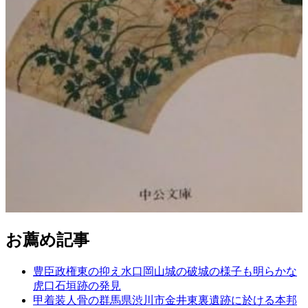
お薦め記事
豊臣政権東の抑え水口岡山城の破城の様子も明らかな
虎口石垣跡の発見
甲着装人骨の群馬県渋川市金井東裏遺跡に於ける本邦