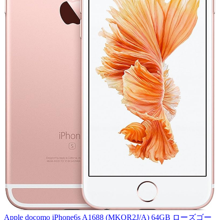
Apple docomo iPhone6s A1688 (MKQR2J/A) 64GB ローズゴー