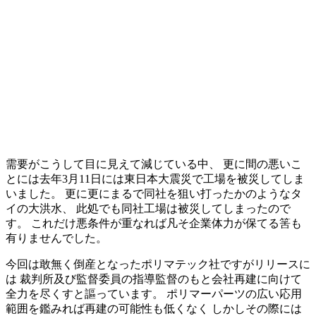
需要がこうして目に見えて減じている中、 更に間の悪いこ
とには去年3月11日には東日本大震災で工場を被災してしま
いました。 更に更にまるで同社を狙い打ったかのようなタ
イの大洪水、 此処でも同社工場は被災してしまったので
す。 これだけ悪条件が重なれば凡そ企業体力が保てる筈も
有りませんでした。
今回は敢無く倒産となったポリマテック社ですがリリースに
は 裁判所及び監督委員の指導監督のもと会社再建に向けて
全力を尽くすと謳っています。 ポリマーパーツの広い応用
範囲を鑑みれば再建の可能性も低くなく しかしその際には