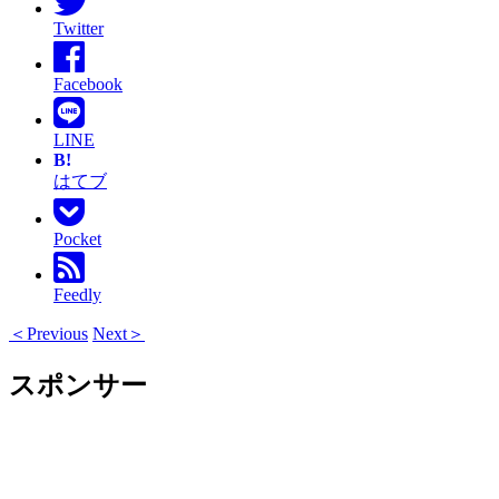
Twitter
Facebook
LINE
B!
はてブ
Pocket
Feedly
＜Previous
Next＞
スポンサー