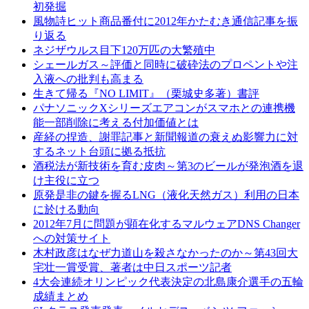
初発掘
風物詩ヒット商品番付に2012年かたむき通信記事を振
り返る
ネジザウルス目下120万匹の大繁殖中
シェールガス～評価と同時に破砕法のプロペントや注
入液への批判も高まる
生きて帰る『NO LIMIT』（栗城史多著）書評
パナソニックXシリーズエアコンがスマホとの連携機
能一部削除に考える付加価値とは
産経の捏造、謝罪記事と新聞報道の衰えぬ影響力に対
するネット台頭に拠る抵抗
酒税法が新技術を育む皮肉～第3のビールが発泡酒を退
け主役に立つ
原発是非の鍵を握るLNG（液化天然ガス）利用の日本
に於ける動向
2012年7月に問題が顕在化するマルウェアDNS Changer
への対策サイト
木村政彦はなぜ力道山を殺さなかったのか～第43回大
宅壮一賞受賞、著者は中日スポーツ記者
4大会連続オリンピック代表決定の北島康介選手の五輪
成績まとめ