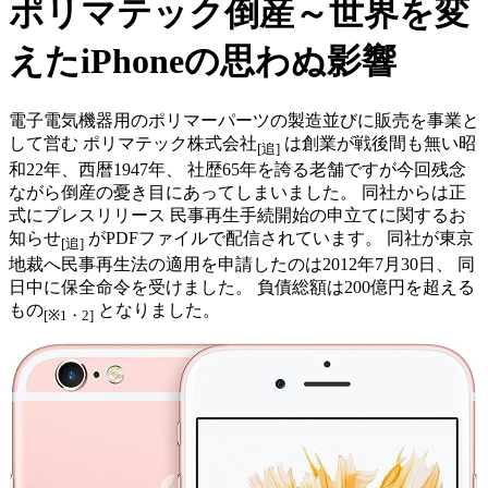
ポリマテック倒産～世界を変
えたiPhoneの思わぬ影響
電子電気機器用のポリマーパーツの製造並びに販売を事業と
して営む
ポリマテック株式会社
は創業が戦後間も無い昭
[追]
和22年、西暦1947年、 社歴65年を誇る老舗ですが今回残念
ながら倒産の憂き目にあってしまいました。 同社からは正
式にプレスリリース
民事再生手続開始の申立てに関するお
知らせ
がPDFファイルで配信されています。 同社が東京
[追]
地裁へ民事再生法の適用を申請したのは2012年7月30日、 同
日中に保全命令を受けました。 負債総額は200億円を超える
もの
となりました。
[※1・2]