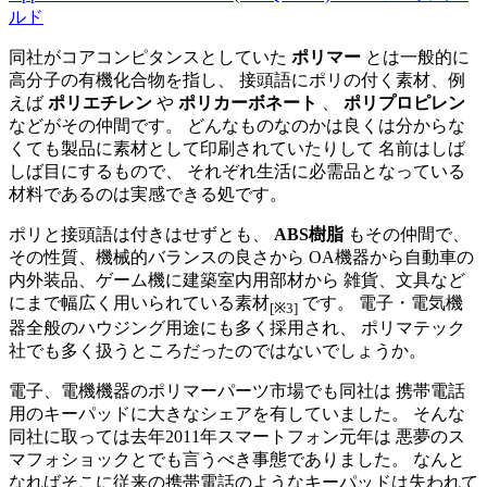
ルド
同社がコアコンピタンスとしていた
ポリマー
とは一般的に
高分子の有機化合物を指し、 接頭語にポリの付く素材、例
えば
ポリエチレン
や
ポリカーボネート
、
ポリプロピレン
などがその仲間です。 どんなものなのかは良くは分からな
くても製品に素材として印刷されていたりして 名前はしば
しば目にするもので、 それぞれ生活に必需品となっている
材料であるのは実感できる処です。
ポリと接頭語は付きはせずとも、
ABS樹脂
もその仲間で、
その性質、機械的バランスの良さから OA機器から自動車の
内外装品、ゲーム機に建築室内用部材から 雑貨、文具など
にまで幅広く用いられている素材
です。 電子・電気機
[※3]
器全般のハウジング用途にも多く採用され、 ポリマテック
社でも多く扱うところだったのではないでしょうか。
電子、電機機器のポリマーパーツ市場でも同社は 携帯電話
用のキーパッドに大きなシェアを有していました。 そんな
同社に取っては去年2011年スマートフォン元年は 悪夢のス
マフォショックとでも言うべき事態でありました。 なんと
なればそこに従来の携帯電話のようなキーパッドは失われて