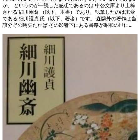
か、 というのが一読した感想であるのは 中公文庫より上梓
される 細川幽斎 （以下、本書）であり、執筆したのは末裔
である 細川護貞 氏（以下、著者）です。 森鷗外の著作は当
該分野の嚆矢たれば その影響下にある書籍が昭和の世に...