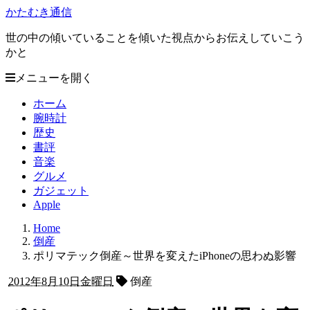
かたむき通信
世の中の傾いていることを傾いた視点からお伝えしていこう
かと
メニューを開く
ホーム
腕時計
歴史
書評
音楽
グルメ
ガジェット
Apple
Home
倒産
ポリマテック倒産～世界を変えたiPhoneの思わぬ影響
2012年8月10日金曜日
倒産