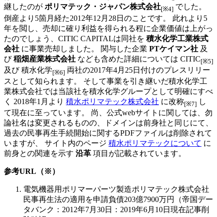
継したのが
ポリマテック・ジャパン株式会社
でした。
[※4]
倒産より5箇月経た2012年12月28日のことです。 此れより5
年を閲し、売却に確り利益を得られる程に企業価値は上がっ
たのでしょう、CITIC CAPITALは同社を
積水化学工業株式
会社
に事業売却しました。 関与した企業
PTケイマン社
及
び
稲畑産業株式会社
なども含めた詳細については CITIC
[※5]
及び 積水化学
両社の2017年4月25日付けのプレスリリー
[※6]
スとして知られます。 そして事業を引き継いだ積水化学工
業株式会社では当該社を積水化学グループとして明確にすべ
く 2018年1月より
積水ポリマテック株式会社
に改称
し
[※7]
て現在に至っています。 尚、公式webサイトに関しては、勿
論社名は変更されるものの、ドメインは前身社と同じにて、
過去の民事再生手続開始に関するPDFファイルは削除されて
いますが、 サイト内のページ
積水ポリマテックについて
に
前身との関連を示す
沿革
項目が記載されています。
参考URL（※）
電気機器用ポリマーパーツ製造ポリマテック株式会社
民事再生法の適用を申請負債203億7900万円
（帝国デー
タバンク：2012年7月30日：2019年6月10日現在記事削