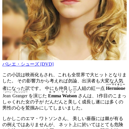
バレエ・シューズ [DVD]
この小説は映画化もされ、これも全世界で大ヒットとなりま
した。 その影響力から考えれば勿論、出演者も大変な人気
ハーマイオニー
者になった訳です。 中にも仲良し三人組の紅一点
Hermione
・ジーン・グレンジャー
エマ・ワトソン
Jean Granger
を演じた
Emma Watson
さんは、1作目のこまっ
しゃくれた女の子が だんだんと美しく成長し遂には多くの
男性の心を鷲掴みにしてしまいました。
しかしこのエマ・ワトソンさん、 美しい薔薇には棘が有る
の例えではありませんが、 ネット上に於いてはとても危険