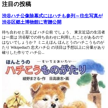
注目の投稿
渋谷ハチ公像除幕式にはハチも参列～往生写真が
渋谷区郷土博物館に寄贈公開
待ち合わせと言えば ハチ公前 でしょう、 東京近辺の生活者
は一度は 渋谷駅での待ち合わせに利用したことがあるので
はないでしょうか？ ミニえほん ほんとうのハチこうものが
たり Wikipediaの 忠犬ハチ公 の項目は予想以上に分量があり
確りした作りで ハチ公...