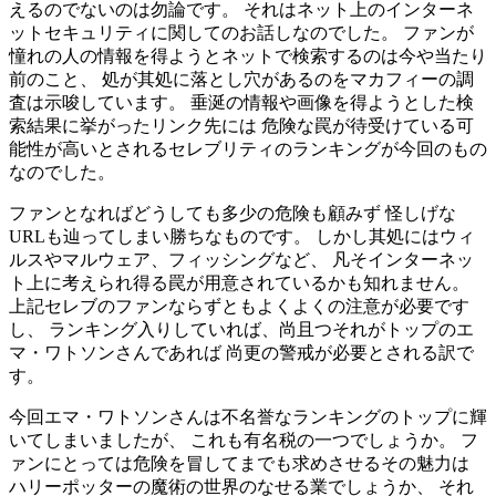
えるのでないのは勿論です。 それはネット上のインターネ
ットセキュリティに関してのお話しなのでした。 ファンが
憧れの人の情報を得ようとネットで検索するのは今や当たり
前のこと、 処が其処に落とし穴があるのをマカフィーの調
査は示唆しています。 垂涎の情報や画像を得ようとした検
索結果に挙がったリンク先には 危険な罠が待受けている可
能性が高いとされるセレブリティのランキングが今回のもの
なのでした。
ファンとなればどうしても多少の危険も顧みず 怪しげな
URLも辿ってしまい勝ちなものです。 しかし其処にはウィ
ルスやマルウェア、フィッシングなど、 凡そインターネッ
ト上に考えられ得る罠が用意されているかも知れません。
上記セレブのファンならずともよくよくの注意が必要です
し、 ランキング入りしていれば、尚且つそれがトップのエ
マ・ワトソンさんであれば 尚更の警戒が必要とされる訳で
す。
今回エマ・ワトソンさんは不名誉なランキングのトップに輝
いてしまいましたが、 これも有名税の一つでしょうか。 フ
ァンにとっては危険を冒してまでも求めさせるその魅力は
ハリーポッターの魔術の世界のなせる業でしょうか、 それ