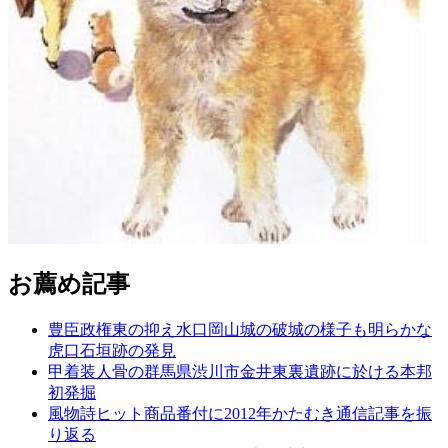
お薦め記事
豊臣政権東の抑え水口岡山城の破城の様子も明らかな
虎口石垣跡の発見
甲着装人骨の群馬県渋川市金井東裏遺跡に於ける本邦
初発掘
風物詩ヒット商品番付に2012年かたむき通信記事を振
り返る