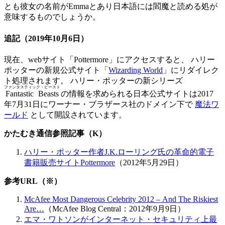
とも彼女の名前がEmmaとあり日本語には閻魔と読める処が
意味するものでしょうか。
追記
（2019年10月6日）
現在、webサイト「Pottermore」にアクセスすると、 ハリー
ポッターの新規公式サイト「
Wizarding World
」にリダイレク
ト処理されます。 ハリー・ポッターの新シリーズ
ファンタスティック・ビースト
Fantastic Beasts
の情報を求められる日本公式サイトは2017
年7月31日にワーナー・ブラザース社のドメイン下で
魔法ワ
ールド
として開設されています。
かたむき通信参照記事（K）
ハリー・ポッター作者J.K.ローリング氏の革命的電子
書籍販売サイトPottermore
（2012年5月29日）
参考URL（※）
McAfee Most Dangerous Celebrity 2012 – And The Riskiest
Are…
（McAfee Blog Central：2012年9月9日）
エマ・ワトソンがインターネット・セキュリティ上最