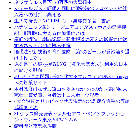
ネジザウルス目下120万匹の大繁殖中
シェールガス～評価と同時に破砕法のプロペントや注
入液への批判も高まる
生きて帰る『NO LIMIT』（栗城史多著）書評
パナソニックXシリーズエアコンがスマホとの連携機
能一部削除に考える付加価値とは
産経の捏造、謝罪記事と新聞報道の衰えぬ影響力に対
するネット台頭に拠る抵抗
酒税法が新技術を育む皮肉～第3のビールが発泡酒を退
け主役に立つ
原発是非の鍵を握るLNG（液化天然ガス）利用の日本
に於ける動向
2012年7月に問題が顕在化するマルウェアDNS Changer
への対策サイト
木村政彦はなぜ力道山を殺さなかったのか～第43回大
宅壮一賞受賞、著者は中日スポーツ記者
4大会連続オリンピック代表決定の北島康介選手の五輪
成績まとめ
SLクラス発売発表～メルセデス・ベンツ ファッショ
ン・ウィーク東京2012-13 A/W
鱧料理と京都水族館