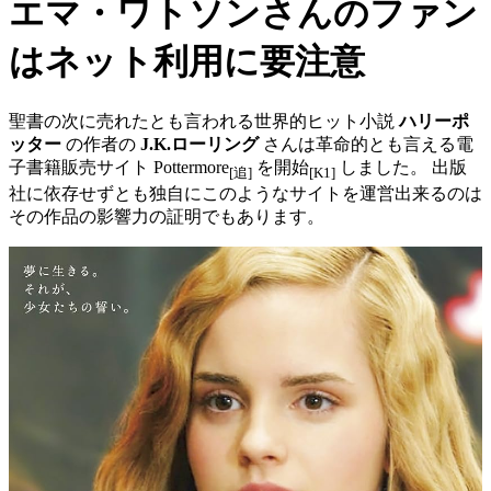
エマ・ワトソンさんのファン
はネット利用に要注意
聖書の次に売れたとも言われる世界的ヒット小説
ハリーポ
ッター
の作者の
J.K.ローリング
さんは革命的とも言える電
子書籍販売サイト
Pottermore
を開始
しました。 出版
[追]
[K1]
社に依存せずとも独自にこのようなサイトを運営出来るのは
その作品の影響力の証明でもあります。