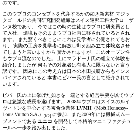
のです。
このウブロのコンセプトを代弁するかの如き新素材 マジッ
クゴールドの共同研究開発組織はスイス連邦工科大学ローザ
ンヌ校であり、 今ではこの時の生徒はウブロに研究員とし
て入社、 環境もそのままウブロ社内に移されているとされ
ます。 また驚くべきことにこれは見学者に公開されてもお
り、 実際の工房を見学者に解放し剰え組み立て体験迄させ
てしまうと言いますから 驚かされますが、このオープン性
もウブロ流なのでした。 上にマラドーナ氏の組立て体験を
紹介しましたが 何もその対象者は有名人に限らないと言う
訳です。 因みにこの考え方は日本の本田技研からもインス
パイアされていると 本書にビバー氏の言として紹介されて
います。
ビバー氏の上に挙げた如きを一端とする経営手腕を以てウブ
ロは急激な成長を遂げます。 2008年ウブロはスイスのルイ
ヴィトンを中心とする複合企業体
LVMH
（Moët Hennessy-
Louis Vuitton S.A.）
に参加、また2009年には機械式ムー
[K2]
ブメントである
ユニコ
を開発して本格的マニュファクチュ
ールへ一歩を踏み出しました。