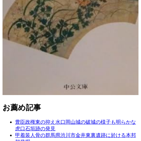
お薦め記事
豊臣政権東の抑え水口岡山城の破城の様子も明らかな
虎口石垣跡の発見
甲着装人骨の群馬県渋川市金井東裏遺跡に於ける本邦