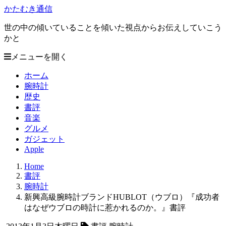
かたむき通信
世の中の傾いていることを傾いた視点からお伝えしていこう
かと
メニューを開く
ホーム
腕時計
歴史
書評
音楽
グルメ
ガジェット
Apple
Home
書評
腕時計
新興高級腕時計ブランドHUBLOT（ウブロ）『成功者
はなぜウブロの時計に惹かれるのか。』書評