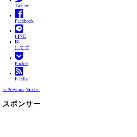
Twitter
Facebook
LINE
B!
はてブ
Pocket
Feedly
＜Previous
Next＞
スポンサー