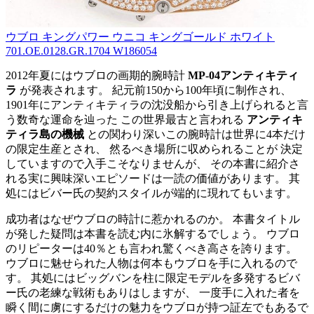
ウブロ キングパワー ウニコ キングゴールド ホワイト
701.OE.0128.GR.1704 W186054
2012年夏にはウブロの画期的腕時計
MP-04アンティキティ
ラ
が発表されます。 紀元前150から100年頃に制作され、
1901年にアンティキティラの沈没船から引き上げられると言
う数奇な運命を辿った この世界最古と言われる
アンティキ
ティラ島の機械
との関わり深いこの腕時計は世界に4本だけ
の限定生産とされ、 然るべき場所に収められることが 決定
していますので入手こそなりませんが、 その本書に紹介さ
れる実に興味深いエピソードは一読の価値があります。 其
処にはビバー氏の契約スタイルが端的に現れてもいます。
成功者はなぜウブロの時計に惹かれるのか。 本書タイトル
が発した疑問は本書を読む内に氷解するでしょう。 ウブロ
のリピーターは40％とも言われ驚くべき高さを誇ります。
ウブロに魅せられた人物は何本もウブロを手に入れるので
す。 其処にはビッグバンを柱に限定モデルを多発するビバ
ー氏の老練な戦術もありはしますが、 一度手に入れた者を
瞬く間に虜にするだけの魅力をウブロが持つ証左でもあるで