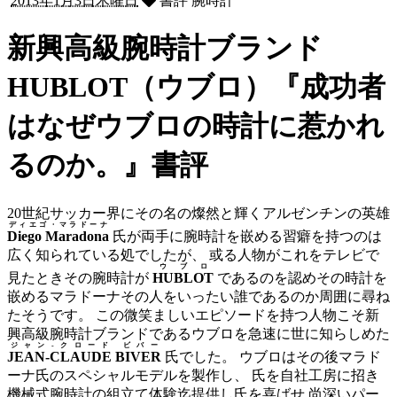
2013年1月3日木曜日
書評 腕時計
新興高級腕時計ブランド
HUBLOT（ウブロ）『成功者
はなぜウブロの時計に惹かれ
るのか。』書評
20世紀サッカー界にその名の燦然と輝くアルゼンチンの英雄
ディエゴ・マラドーナ
Diego Maradona
氏が両手に腕時計を嵌める習癖を持つのは
広く知られている処でしたが、 或る人物がこれをテレビで
ウブロ
見たときその腕時計が
HUBLOT
であるのを認めその時計を
嵌めるマラドーナその人をいったい誰であるのか周囲に尋ね
たそうです。 この微笑ましいエピソードを持つ人物こそ新
興高級腕時計ブランドであるウブロを急速に世に知らしめた
ジャン-クロード ビバー
JEAN-CLAUDE BIVER
氏でした。 ウブロはその後マラド
ーナ氏のスペシャルモデルを製作し、 氏を自社工房に招き
機械式腕時計の組立て体験迄提供し氏を喜ばせ 尚深いパー