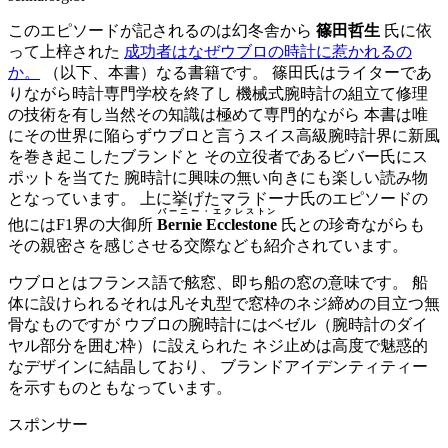
このエピソードが記されるのは幻冬舎から
篠田哲生
氏に依
って上梓された
成功者はなぜウブロの時計に惹かれるの
か。
（以下、本書）なる書籍です。 篠田氏はライターであ
りながら時計専門学校を終了し 機械式腕時計の組立て修理
の技術を有し当然その知識は極めて専門的ながら 本書は唯
にその世界に陥らずウブロと言うスイス高級腕時計界に新風
を巻き起こしたブランドと その立役者であるビバー氏にス
ポットを当てた 腕時計に興味の無い向きにも楽しい読み物
となっています。 上に挙げたマラドーナ氏のエピソードの
バーニー・エクレストン
他にはF1界の大御所
Bernie Ecclestone
氏との珍奇ながらも
その親密さを感じさせる交際なども紹介されています。
ウブロとはフランス語で舷窓、即ち船の窓の意味です。 船
体に設けられるそれは凡そ丸型で窓枠のネジ締めの目立つ無
骨なものですが ウブロの腕時計にはベゼル（腕時計のダイ
ヤル部分を囲む枠）に設えられた ネジ止めは高度で魅惑的
なデザインに結晶しており、 ブランドアイデンティティー
を示すものともなっています。
スポンサー