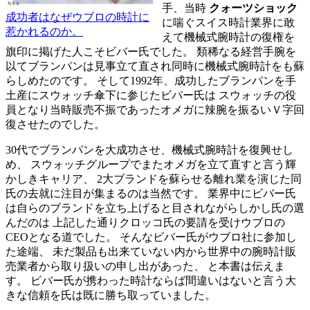
手、当時
クォーツショック
成功者はなぜウブロの時計に
に喘ぐスイス時計業界に敢
惹かれるのか。
えて機械式腕時計の復権を
旗印に掲げた人こそビバー氏でした。 類稀なる経営手腕を
以てブランパンは見事立て直され同時に機械式腕時計をも蘇
らしめたのです。 そして1992年、成功したブランパンを手
土産にスウォッチ傘下に参じたビバー氏は スウォッチの役
員となり当時販売不振であったオメガに辣腕を振るいＶ字回
復させたのでした。
30代でブランパンを大成功させ、機械式腕時計を復興せし
め、 スウォッチグループでまたオメガを立て直すと言う輝
かしきキャリア、 2大ブランドを蘇らせる離れ業を演じた同
氏の去就に注目が集まるのは当然です。 業界中にビバー氏
は自らのブランドを立ち上げると目されながらしかし氏の選
んだのは 上記した通りクロッコ氏の要請を受けウブロの
CEOとなる道でした。 そんなビバー氏がウブロ社に参加し
た途端、 未だ製品も出来ていない内から世界中の腕時計販
売業者から取り扱いの申し出があった、 と本書は伝えま
す。 ビバー氏が携わった時計ならば間違いはないと言う大
きな信頼を氏は既に勝ち取っていました。