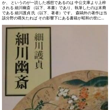
か、 というのが一読した感想であるのは 中公文庫より上梓
される 細川幽斎 （以下、本書）であり、執筆したのは末裔
である 細川護貞 氏（以下、著者）です。 森鷗外の著作は当
該分野の嚆矢たれば その影響下にある書籍が昭和の世に...