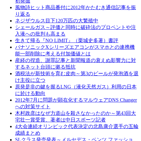
初発掘
風物詩ヒット商品番付に2012年かたむき通信記事を振
り返る
ネジザウルス目下120万匹の大繁殖中
シェールガス～評価と同時に破砕法のプロペントや注
入液への批判も高まる
生きて帰る『NO LIMIT』（栗城史多著）書評
パナソニックXシリーズエアコンがスマホとの連携機
能一部削除に考える付加価値とは
産経の捏造、謝罪記事と新聞報道の衰えぬ影響力に対
するネット台頭に拠る抵抗
酒税法が新技術を育む皮肉～第3のビールが発泡酒を退
け主役に立つ
原発是非の鍵を握るLNG（液化天然ガス）利用の日本
に於ける動向
2012年7月に問題が顕在化するマルウェアDNS Changer
への対策サイト
木村政彦はなぜ力道山を殺さなかったのか～第43回大
宅壮一賞受賞、著者は中日スポーツ記者
4大会連続オリンピック代表決定の北島康介選手の五輪
成績まとめ
SLクラス発売発表～メルセデス・ベンツ ファッショ