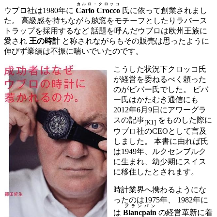
カルロ・クロッコ
ウブロ社は1980年に
Carlo Crocco
氏に依って創業されまし
た。 高級感を持ちながら舷窓をモチーフとしたりラバース
トラップを採用するなど 話題を呼んだウブロは欧州王族に
愛され
王の時計
と称されながらもその販売は思ったように
伸びず業績は不振に喘いでいたのです。
こうした状況下クロッコ氏
が経営を委ねるべく頼った
のがビバー氏でした。 ビバ
ー氏はかたむき通信にも
2012年6月9日にアワーグラ
スの記事
をものした際に
[K1]
ウブロ社のCEOとして言及
しました。 本書に由れば氏
は1949年、ルクセンブルク
に生まれ、幼少期にスイス
に移住したとされます。
時計業界へ携わるようにな
ったのは1975年、 1982年に
ブランパン
は
Blancpain
の経営革新に着