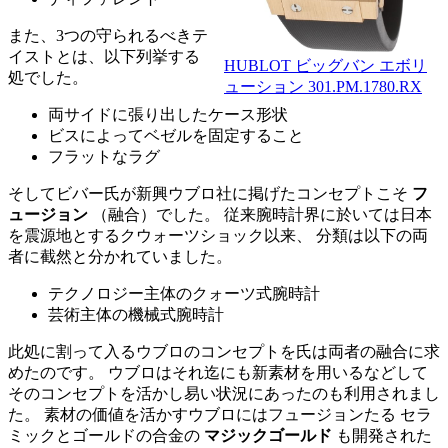
また、3つの守られるべきテ
イストとは、以下列挙する
HUBLOT ビッグバン エボリ
処でした。
ューション 301.PM.1780.RX
両サイドに張り出したケース形状
ビスによってベゼルを固定すること
フラットなラグ
そしてビバー氏が新興ウブロ社に掲げたコンセプトこそ
フ
ュージョン
（融合）でした。 従来腕時計界に於いては日本
を震源地とするクウォーツショック以来、 分類は以下の両
者に截然と分かれていました。
テクノロジー主体のクォーツ式腕時計
芸術主体の機械式腕時計
此処に割って入るウブロのコンセプトを氏は両者の融合に求
めたのです。 ウブロはそれ迄にも新素材を用いるなどして
そのコンセプトを活かし易い状況にあったのも利用されまし
た。 素材の価値を活かすウブロにはフュージョンたる セラ
ミックとゴールドの合金の
マジックゴールド
も開発された