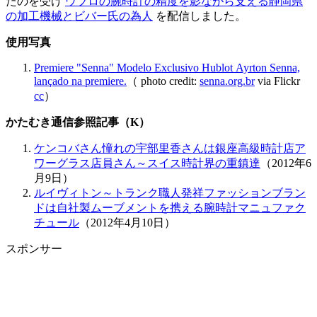
たのを受け
ウブロの腕時計の精度を影ながら支える静岡県
の加工機械とビバー氏の為人
を配信しました。
使用写真
Premiere "Senna" Modelo Exclusivo Hublot Ayrton Senna,
lançado na premiere.
（ photo credit:
senna.org.br
via Flickr
cc
）
かたむき通信参照記事（K）
ケンコバさん憧れの宇部里香さんは銀座高級時計店ア
ワーグラス店員さん～スイス時計界の重鎮達
（2012年6
月9日）
ルイヴィトン～トランク職人発祥ファッションブラン
ドは自社製ムーブメントを携える腕時計マニュファク
チュール
（2012年4月10日）
スポンサー