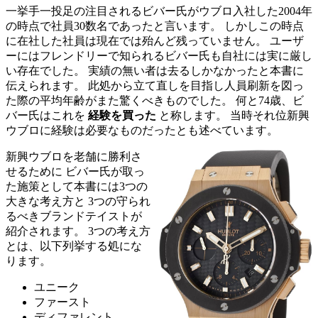
一挙手一投足の注目されるビバー氏がウブロ入社した2004年
の時点で社員30数名であったと言います。 しかしこの時点
に在社した社員は現在では殆んど残っていません。 ユーザ
ーにはフレンドリーで知られるビバー氏も自社には実に厳し
い存在でした。 実績の無い者は去るしかなかったと本書に
伝えられます。 此処から立て直しを目指し人員刷新を図っ
た際の平均年齢がまた驚くべきものでした。 何と74歳、ビ
バー氏はこれを
経験を買った
と称します。 当時それ位新興
ウブロに経験は必要なものだったとも述べています。
新興ウブロを老舗に勝利さ
せるために ビバー氏が取っ
た施策として本書には3つの
大きな考え方と 3つの守られ
るべきブランドテイストが
紹介されます。 3つの考え方
とは、以下列挙する処にな
ります。
ユニーク
ファースト
ディファレント