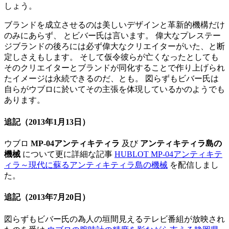
しょう。
ブランドを成立させるのは美しいデザインと革新的機構だけ
のみにあらず、 とビバー氏は言います。 偉大なプレステー
ジブランドの後ろには必ず偉大なクリエイターがいた、と断
定しさえもします。 そして仮令彼らが亡くなったとしても
そのクリエイターとブランドが同化することで作り上げられ
たイメージは永続できるのだ、とも。 図らずもビバー氏は
自らがウブロに於いてその主張を体現しているかのようでも
あります。
追記
（2013年1月13日）
ウブロ
MP-04アンティキティラ
及び
アンティキティラ島の
機械
について更に詳細な記事
HUBLOT MP-04アンティキテ
ィラ～現代に蘇るアンティキティラ島の機械
を配信しまし
た。
追記
（2013年7月20日）
図らずもビバー氏の為人の垣間見えるテレビ番組が放映され