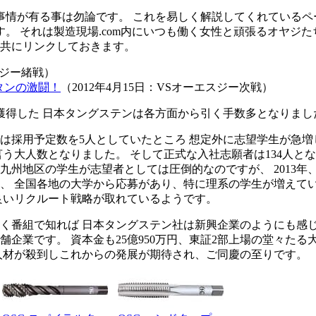
事情が有る事は勿論です。 これを易しく解説してくれているペ
。 それは製造現場.com内にいつも働く女性と頑張るオヤジた
共にリンクしておきます。
エスジー緒戦）
タンの激闘！
（2012年4月15日：VSオーエスジー次戦）
得した 日本タングステンは各方面から引く手数多となりまし
は採用予定数を5人としていたところ 想定外に志望学生が急増
人と言う大人数となりました。 そして正式な入社志願者は134人
九州地区の学生が志望者としては圧倒的なのですが、 2013
、 全国各地の大学から応募があり、特に理系の学生が増えて
良いリクルート戦略が取れているようです。
く番組で知れば 日本タングステン社は新興企業のようにも感じて
舗企業です。 資本金も25億950万円、東証2部上場の堂々た
人材が殺到しこれからの発展が期待され、ご同慶の至りです。