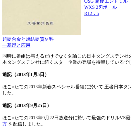
OSG 超硬エンドミル
WXS 2刃ボール
R12．5
超硬合金と焼結硬質材料
―基礎と応用
同時に番組は与えるだけでなく勿論この日本タングステン社の
本タングステン社に続くスター企業の登場を待望しているで
追記
（2013年1月5日）
ほこ×たての2013年新春スペシャル番組に於いて 王者日本
した。
追記
（2013年9月25日）
ほこ×たての2013年9月22日放送分に於いて最強のドリルV
方
を配信しました。