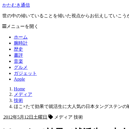
かたむき通信
世の中の傾いていることを傾いた視点からお伝えしていこう
メニューを開く
ホーム
腕時計
歴史
書評
音楽
グルメ
ガジェット
Apple
Home
メディア
技術
ほこ×たて効果で就活生に大人気の日本タングステンの
2012年5月12日土曜日
メディア 技術