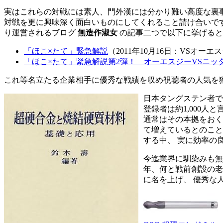
実はこれらの対戦には素人、門外漢には分かり難い高度な裏
対戦を更に興味深く面白いものにしてくれること請け合いです
り運営されるブログ
無造作淑女
の記事二つで以下に挙げると
「ほこ×たて」緊急解説
（2011年10月16日：VSオー
「ほこ×たて」緊急解説第2弾！ オーエスジーVSニッ
これ等名立たる企業相手に優秀な戦績を収め視聴者の人気を獲
日本タングステン者で
登録者は約1,000
通常はその本拠をおく
て増えているとのこと
する中、 実に効率の
今迄業界に馴染みも無
年、何と戦前創設の老
に名を上げ、 優秀な