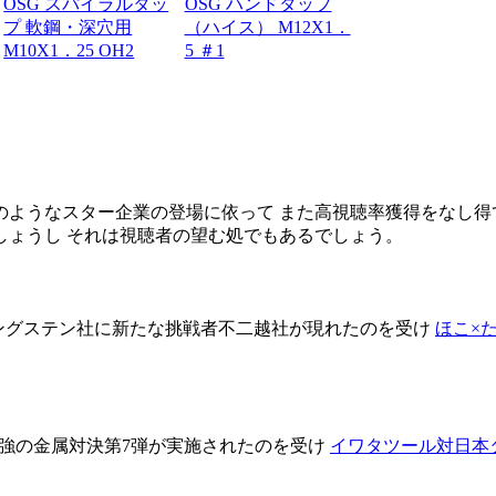
OSG スパイラルタッ
OSG ハンドタップ
プ 軟鋼・深穴用
（ハイス） M12X1．
M10X1．25 OH2
5 ＃1
ようなスター企業の登場に依って また高視聴率獲得をなし得
しょうし それは視聴者の望む処でもあるでしょう。
タングステン社に新たな挑戦者不二越社が現れたのを受け
ほこ×
S最強の金属対決第7弾が実施されたのを受け
イワタツール対日本