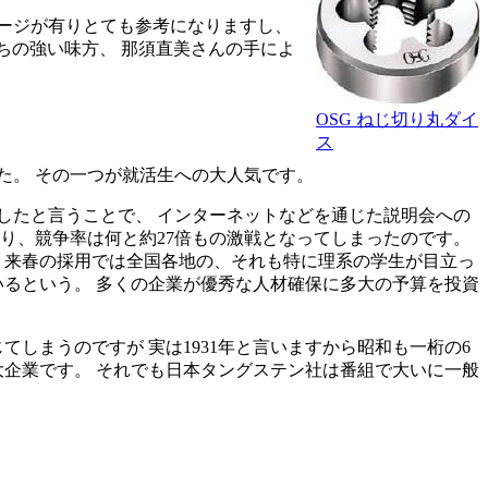
ージが有りとても参考になりますし、
ちの強い味方、 那須直美さんの手によ
OSG ねじ切り丸ダイ
ス
た。 その一つが就活生への大人気です。
したと言うことで、 インターネットなどを通じた説明会への
となり、競争率は何と約27倍もの激戦となってしまったのです。
年、来春の採用では全国各地の、それも特に理系の学生が目立っ
いるという。 多くの企業が優秀な人材確保に多大の予算を投資
しまうのですが 実は1931年と言いますから昭和も一桁の6
る大企業です。 それでも日本タングステン社は番組で大いに一般