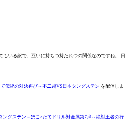
てもいる訳で、互いに持ちつ持たれつの関係なのですね。 日
たて伝統の対決再び～不二越VS日本タングステン
を配信しま
タングステン～ほこ×たてドリル対金属第7弾～絶対王者の行