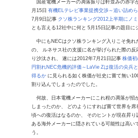
国産電機メーカーの凋落振りは軒並みの赤字が
月15日
有機ELテレビ事業提携交渉～追い詰め
7月9日記事
クソ株ランキング2012上半期に
とも言える12社中に何と 5月15日記事の題目
中にもNECはクソ株ランキング入りこそ免れ
の、 ルネサス社の支援に名が挙げられた際の反
り沙汰され、 遂には2012年7月21日記事
株価初
円割れNEC危機的評価～LaVie Zは復活の尖兵
得るか
に見られる如く株価が社史に嘗て無い10
割り込んでしまったのでした。
何故、日本電機メーカーにこれ程の凋落が招
しまったのか、 どのようにすれば嘗て世界を席
頃への復活はなるのか、 そのヒントが現在昇り
ある海外メーカーに隠されている可能性は高い
う。