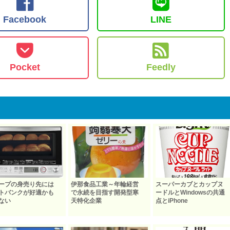
Facebook
LINE
Pocket
Feedly
ープの身売り先には
伊那食品工業～年輪経営
スーパーカブとカップヌ
トバンクが好適かも
で永続を目指す開発型寒
ードルとWindowsの共通
ない
天特化企業
点とiPhone