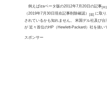
例えばizaベータ版の2012年7月20日の記事
[※1
（2019年7月30日現在記事削除確認）
に取り
[追]
されているかも知れません。 米国デル社及び台
が 近々首位のHP（Hewlett-Packard）
スポンサー