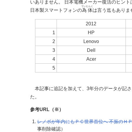
いありません。 日本電機メーカー復活のヒントは
ていたらく
日本製スマートフォンの
為体
は言う迄もありま
2012
1
HP
2
Lenovo
3
Dell
4
Acer
5
本記事に追記を加えて、3年分のデータが記さ
た。
参考URL（※）
レノボが年内にもＰＣ世界首位へ 不振のＨ
事削除確認）