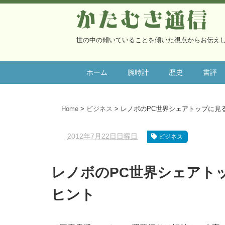
かたむき通信
世の中の傾いていることを傾いた視点からお伝え
ホーム
腕時計
歴史
書評
Home
ビジネス
レノボのPC世界シェアトップに見
2012年7月22日日曜日
ビジネス
レノボのPC世界シェアト
ヒント