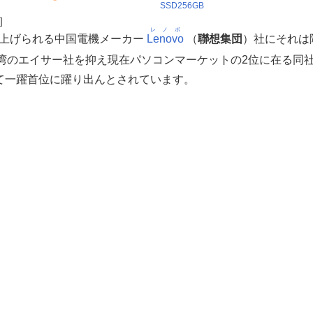
SSD256GB
]
レノボ
上げられる中国電機メーカー
Lenovo
（
聯想集団
）社にそれは
湾のエイサー社を抑え現在パソコンマーケットの2位に在る同
社を抜いて一躍首位に躍り出んとされています。