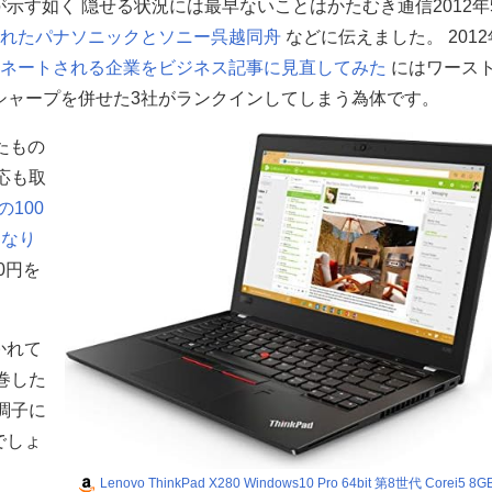
示す如く 隠せる状況には最早ないことはかたむき通信2012年
られたパナソニックとソニー呉越同舟
などに伝えました。 2012
ノミネートされる企業をビジネス記事に見直してみた
にはワース
にシャープを併せた3社がランクインしてしまう為体です。
たもの
応も取
の100
となり
0円を
かれて
巻した
調子に
でしょ
Lenovo ThinkPad X280 Windows10 Pro 64bit 第8世代 Corei5 8G