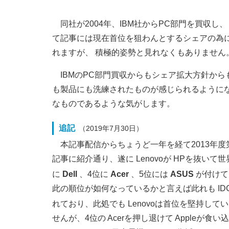
同社が2004年、IBM社からPC部門を買収し、
て記事には現在首位を狙わんとするシェアの為
れますが、 積極的姿勢と見れなくもありません
IBMのPC部門買収からもシェア拡大方針から
も製品にも洗練されたものが感じられるように
なものであるような気がします。
追記
（2019年7月30日）
本記事配信からちょうど一年を経て2013年
記事に紹介通り、遂に Lenovoが HPを抜い
に
Dell
、4位に
Acer
、5位には
ASUS
が付けて
此の順位が如何なっているかと言えば此れも ID
れており、此処でも Lenovoは首位を堅持して
せんが、4位の Acerを押し退けて Appleが