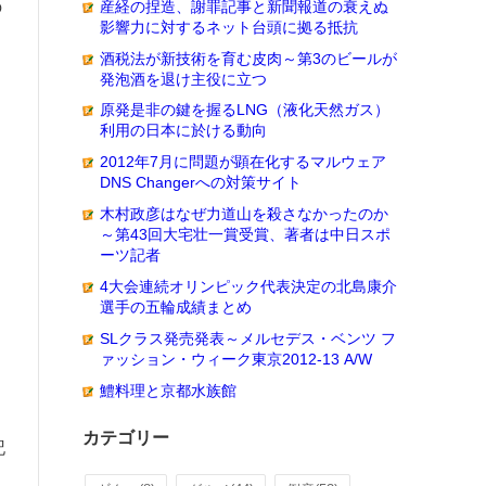
産経の捏造、謝罪記事と新聞報道の衰えぬ
の
影響力に対するネット台頭に拠る抵抗
酒税法が新技術を育む皮肉～第3のビールが
発泡酒を退け主役に立つ
原発是非の鍵を握るLNG（液化天然ガス）
利用の日本に於ける動向
2012年7月に問題が顕在化するマルウェア
DNS Changerへの対策サイト
木村政彦はなぜ力道山を殺さなかったのか
～第43回大宅壮一賞受賞、著者は中日スポ
ーツ記者
4大会連続オリンピック代表決定の北島康介
選手の五輪成績まとめ
SLクラス発売発表～メルセデス・ベンツ フ
ァッション・ウィーク東京2012-13 A/W
鱧料理と京都水族館
カテゴリー
記