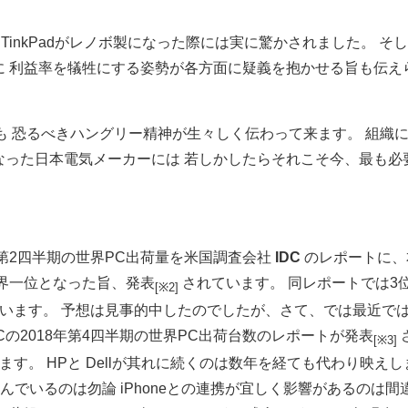
 TinkPadがレノボ製になった際には実に驚かされました。 そし
に 利益率を犠牲にする姿勢が各方面に疑義を抱かせる旨も伝え
。
も 恐るべきハングリー精神が生々しく伝わって来ます。 組織
なった日本電気メーカーには 若しかしたらそれこそ今、最も必
度第2四半期の世界PC出荷量を米国調査会社
IDC
のレポートに、
て世界一位となった旨、発表
されています。 同レポートでは3
[※2]
います。 予想は見事的中したのでしたが、さて、では最近で
Cの2018年第4四半期の世界PC出荷台数のレポートが発表
[※3]
います。 HPと Dellが其れに続くのは数年を経ても代わり映えし
食い込んでいるのは勿論 iPhoneとの連携が宜しく影響があるのは間