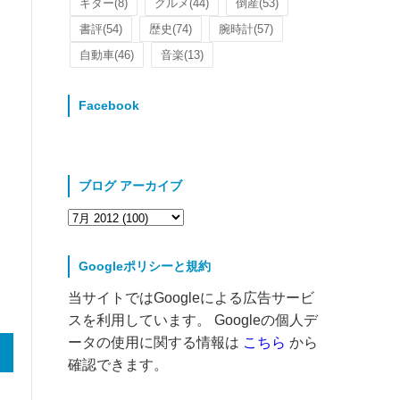
ギター
(8)
グルメ
(44)
倒産
(53)
書評
(54)
歴史
(74)
腕時計
(57)
自動車
(46)
音楽
(13)
Facebook
ブログ アーカイブ
Googleポリシーと規約
当サイトではGoogleによる広告サービ
スを利用しています。 Googleの個人デ
ータの使用に関する情報は
こちら
から
確認できます。