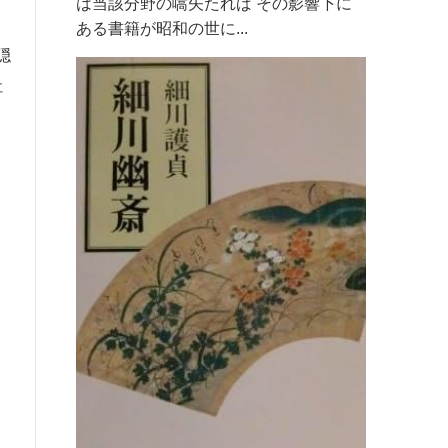
は当該分野の嚆矢たれば その影響下に
ある書籍が昭和の世に...
隠
社