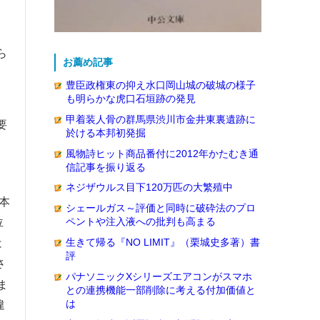
ら
お薦め記事
豊臣政権東の抑え水口岡山城の破城の様子
も明らかな虎口石垣跡の発見
に
甲着装人骨の群馬県渋川市金井東裏遺跡に
要
於ける本邦初発掘
風物詩ヒット商品番付に2012年かたむき通
信記事を振り返る
ネジザウルス目下120万匹の大繁殖中
本
シェールガス～評価と同時に破砕法のプロ
位
ペントや注入液への批判も高まる
生きて帰る『NO LIMIT』（栗城史多著）書
は
評
さ
パナソニックXシリーズエアコンがスマホ
ま
との連携機能一部削除に考える付加価値と
は
違