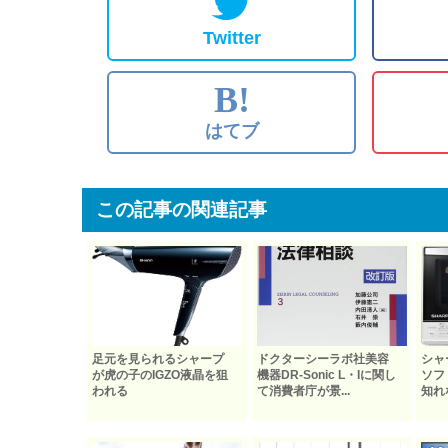
Twitter
B!
はてブ
この記事の関連記事
足元を見られるシャープ
ドクターシーラボ社美容
シャ
が虎の子のIGZO液晶を狙
機器DR-Sonic L・Iに関し
ソフ
われる
て消費者庁が景...
知れ