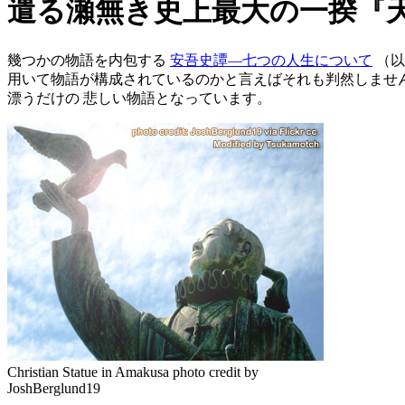
遣る瀬無き史上最大の一揆『
幾つかの物語を内包する
安吾史譚―七つの人生について
（以
用いて物語が構成されているのかと言えばそれも判然しません
漂うだけの 悲しい物語となっています。
Christian Statue in Amakusa photo credit by
JoshBerglund19