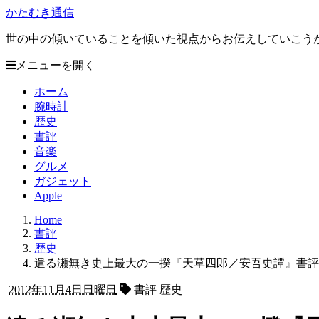
かたむき通信
世の中の傾いていることを傾いた視点からお伝えしていこう
メニューを開く
ホーム
腕時計
歴史
書評
音楽
グルメ
ガジェット
Apple
Home
書評
歴史
遣る瀬無き史上最大の一揆『天草四郎／安吾史譚』書評
2012年11月4日日曜日
書評 歴史