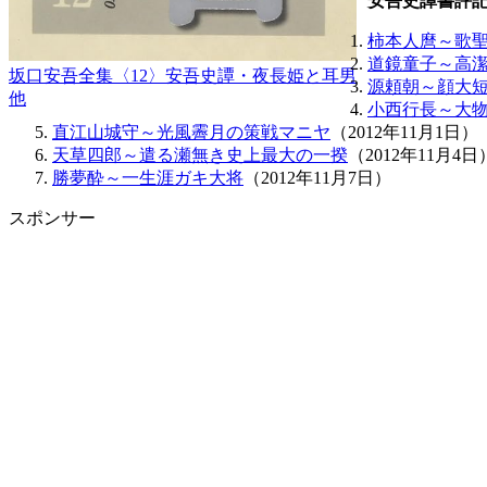
安吾史譚書評
柿本人麿～歌
道鏡童子～高
坂口安吾全集〈12〉安吾史譚・夜長姫と耳男
源頼朝～顔大
他
小西行長～大
直江山城守～光風霽月の策戦マニヤ
（2012年11月1日）
天草四郎～遣る瀬無き史上最大の一揆
（2012年11月4日
勝夢酔～一生涯ガキ大将
（2012年11月7日）
スポンサー