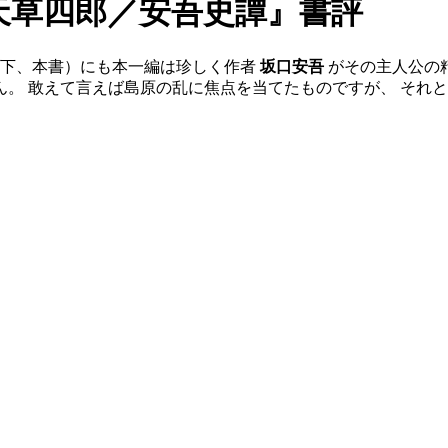
天草四郎／安吾史譚』書評
下、本書）にも本一編は珍しく作者
坂口安吾
がその主人公の
。 敢えて言えば島原の乱に焦点を当てたものですが、 それ