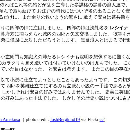
に依ればこれ等の殆どが乱を主導した参謀格の黒幕の浪人連で、
頼んで落ち延びて お江戸の時代にはついぞ名の出ることなく安
るだけに、また余りの救いようの無さに 敢えて安吾は甚兵衛
わりに四郎の姉に注目しました。 四郎の姉は洗礼名を
レシイナ
幕府方に捕らえられ城内の四郎と矢文交換しました。 彼等も
弟に強固に反対しただろうとします。 黒幕浪人とはまるで行
る小左衛門も知識犬の姉たるレシイナも聡明を想像するに難くな
のカラクリも見え透いては付いていけないのは尤もでした。 
ていた目はなかった、 と安吾は考えます。 またこの目の存
を以て小説に仕立てようとしたこともあったようです。 この切
て 四郎を英雄仕立てにするのも立派な小説の一手法であると
 しかしそれは安吾の好みではありませんでした。 史実に英雄
吾の好みにあった手法でした。 しかしその歴史小説はついに吾
 in Amakusa
（ photo credit:
JoshBerglund19
via Flickr
cc
）