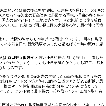
島原に於いては乱の後に領地没収、江戸時代を通じて只の1件の
絶となった寺沢家の石高僭称に起因する重税が理由の多くを占
く秀吉の命で赴任した土地に過ぎず、 その以前には佐々成政
のでした。 此処には関が原以降の大阪冬の陣、夏の陣と同様
0年近く、 大阪の陣からも20年以上が過ぎています。 因みに島原
ている若き日の 新免武蔵があったと思えばその時の流れに思
の父は
益田甚兵衛好次
と言い小西行長の遺臣が宇土に土着した
だったでしょう。 しかし小西家滅亡からしかし37年、 甚兵
ないものです。
を捨ててその条項に寺沢家の僭称した石高を現状に合うもの
は此れを以て下の下策と評し四郎を知識犬と迄貶める所以と思
来一揆に対して体制側は責任者の処分を以てのみに済まして、
でした。 この下衆で最下級の下策を取ったのが四郎を取り巻
漸く壊滅と思われた島原半島原城から密かな脱出に成功している