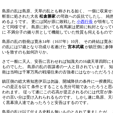
島原の乱は島原、天草の乱とも称される如く、 一個に収束せ
斬首に処された大名
松倉勝家
の苛政への反抗でしたし、 純
めるようです。 更には関が原に敗戦した
小西行長
が領有して
とて同様です。 島原に於いても有馬家は肥前に転封となって
に 不満分子の拠り所として機能していた性質も伺えるもので
島原の乱の勃発は寛永14年（1637年）10月、 その終結は寛
の乱には57歳となり功成り名遂げた
宮本武蔵
が鎮圧側に参陣
いを致すのも如何許りか。
さて一般に天人、安吾に言わせれば知識犬の16歳天草四郎に
ものでした。 島原の乱の首謀者の一人と目されています。 
衛は当時は千軍万馬の戦場往来の古強者にはなかっただろう
鎮圧側の総大将知恵伊豆は勿論、開城降伏の条件に一揆農民
への是正を以て 条件とすることも充分可能であったろうと思
われます。 従って遂にこの石高が是正されるのには代官が身
その言い分は受け入れられるものです。 しかし遂に島原、天
く黒幕浪人達であったろうと安吾はするのです。
島原の乱は以て伝える史料も無いものとされて来ましたが、 