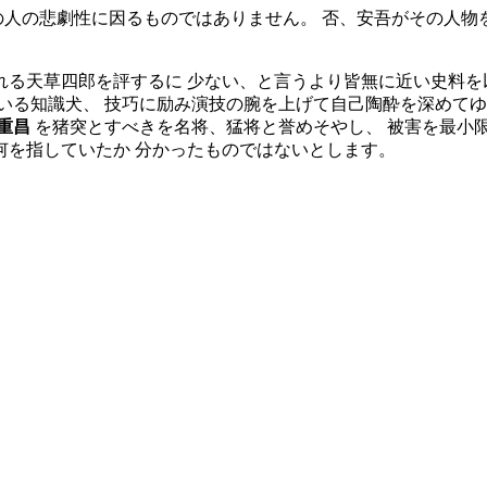
人の悲劇性に因るものではありません。 否、安吾がその人物
れる天草四郎を評するに 少ない、と言うより皆無に近い史料
いる知識犬、 技巧に励み演技の腕を上げて自己陶酔を深めてゆ
重昌
を猪突とすべきを名将、猛将と誉めそやし、 被害を最小
何を指していたか 分かったものではないとします。