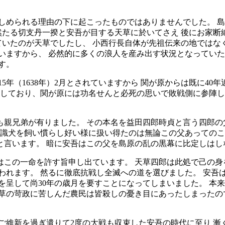
しめられる理由の下に起こったものではありませんでした。 
然たる切支丹一揆と安吾が目する天草に於いてさえ 後にお家断
いたのが天草でしたし、 小西行長自体が先祖伝来の地ではな
いますから、 必然的に多くの浪人を産み出す状況となっていた
す。
永15年（1638年）2月とされていますから 関が原からは既に4
しており、関が原には功名せんと必死の思いで敗戦側に参陣し
も親兄弟が有りました。 その本名を益田四郎時貞と言う四郎
知識犬を飼い慣らし好い様に扱い得たのは無論この父あってのこと
と言います。 暗に安吾はこの父を島原の乱の黒幕に比定しはし
はこの一命を許す旨申し出ています。 天草四郎は此処で己の身
われます。 然るに徹底抗戦し全滅への道を選びました。 安吾
を呈して尚30年の歳月を要すことになってしまいました。 本
草の苛政に苦しんだ農民は皆殺しの憂き目にあったしまったの
ご維新を過ぎ遣りて2度の大戦も収束した安吾の時代に至り 