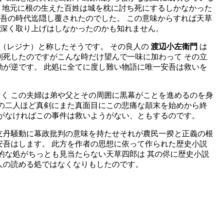
 地元に根の生えた百姓は城を枕に討ち死にするしかなかった
吾の時代迄隠し覆されたのでした。 この意味からすれば天草
を深く取り上げはしなかったのかも知れません。
（レジナ）と称したそうです。 その良人の
渡辺小左衛門
は
刑死したのですがこんな時だけ望んで一味に加わって その立
動が逆です。 此処に全てに度し難い物語に唯一安吾は救いを
く この夫婦は弟や父とその周囲に黒幕がことを進めるのを身
この二人ほど真剣にまた真面目にこの悲痛な顛末を始めから終
在がなければこの事件は救いようがない、ともするのです。
支丹騒動に幕政批判の意味を持たせそれが農民一揆と正義の根
安吾はします。 此方を作者の思想に依って作られた歴史小説
的な処がちっとも見当たらない天草四郎は 其の侭に歴史小説
人の読める処ではなくなりもしたのです。