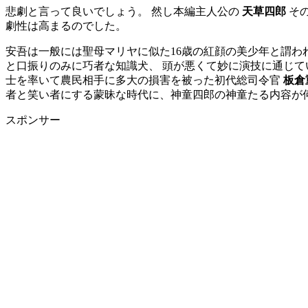
悲劇と言って良いでしょう。 然し本編主人公の
天草四郎
その
劇性は高まるのでした。
安吾は一般には聖母マリヤに似た16歳の紅顔の美少年と謂わ
と口振りのみに巧者な知識犬、 頭が悪くて妙に演技に通じて
士を率いて農民相手に多大の損害を被った初代総司令官
板倉
者と笑い者にする蒙昧な時代に、神童四郎の神童たる内容が
スポンサー