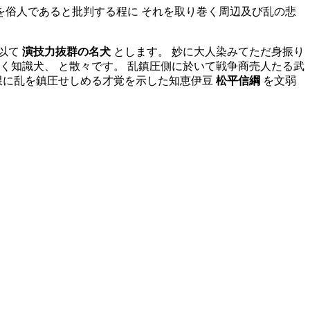
を俗人であると批判する程に それを取り巻く周辺及び乱の悲
を以て
演技力抜群の名犬
とします。 妙に大人染みてただ身振り
く知識犬、 と散々です。 乱鎮圧側に於いて戦争商売人たる武
限に乱を鎮圧せしめる才覚を示した知恵伊豆
松平信綱
を文弱