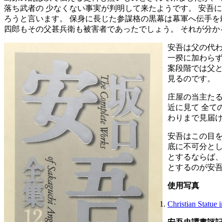
落ち武者の 少なくない事実が判明して来たようです。 安吾
ろうと言います。 保身に長じた参謀格の黒幕は幕軍へ伝手を
四郎もその父甚兵衛も被害者であったでしょう。 それが分か
安吾は父の代
一揆に加わらず
案段階では父と
見るのです。
庄屋の当主た
近に見て 全て
わりまで見届け
安吾はこの目
底に不可分とし
とするならば、
とするのが安
使用写真
Christian Statue